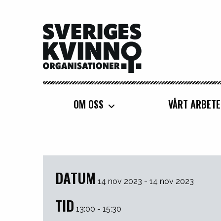
Sveriges Kvinnoorganisationer
Svenska Kvinnors 
Seminarium i Eur
OM OSS
VÅRT ARBETE
violence against 
DATUM
14 nov 2023 - 14 nov 2023
TID
13:00 - 15:30