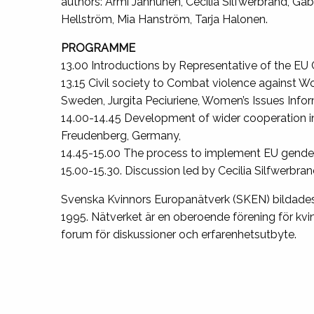
authors: Armi Janhunen, Cecilia Silfwerbrand, Gabr
Hellström, Mia Hanström, Tarja Halonen.
PROGRAMME
13.00 Introductions by Representative of the EU
13.15 Civil society to Combat violence against
Sweden, Jurgita Peciuriene, Women’s Issues Infor
14.00-14.45 Development of wider cooperation in
Freudenberg, Germany,
14.45-15.00 The process to implement EU gender 
15.00-15.30. Discussion led by Cecilia Silfwerbran
Svenska Kvinnors Europanätverk (SKEN) bildades
1995. Nätverket är en oberoende förening för kvin
forum för diskussioner och erfarenhetsutbyte.