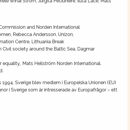
iele Winai Ström, Jurgita Peciuniere, Iluta Lace, Mats
 Commission and Norden International
 Women, Rebecca Andersson, Unizon,
mation Centre, Lithuania Break
 Civil society around the Baltic Sea, Dagmar
equality,, Mats Hellström Norden International.
d.
 1994, Sverige blev medlem i Europeiska Unionen (EU)
nor i Sverige som är intresserade av Europafrågor – ett