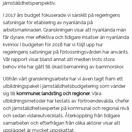
jämställdhetsperspektiv.
I 2017 års budget fokuserade vi särskilt på regeringens
satsningar för etablering av nyanlända på
arbetsmarknaden. Granskningen visar att nyanlända män
får dyrare, mer effektiva och tidigare insatser än nyanlända
kvinnor. I budgeten för 2018 har vi följt upp hur
regeringens satsningar på förlossningsvården har använts.
Vår rapport visar bland annat att medlen trots stora
behov inte har gått till ökad bemanning av barnmorskor.
Utifrån vårt granskningsarbete har vi även tagit fram ett
utbildningspaket i jämställdhetsbudgetering som vänder
sig till
kommuner, landsting och regioner
. Våra
utbildningsmetoder har testats av förtroendevalda, chefer
och jämställdhetsexperter på kommunal och regional nivå
och sedan vidareutvecklats. Återkoppling från tidigare
samarbeten och efterfrågan från olika aktörer visar att
upplägget är mycket uppskattat.