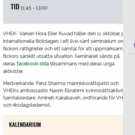
TID
11:45 - 13:00
VHEK- Varken Hora Eller Kuvad håller den 11 oktober, på
internationella flickdagen, i ett live-sänt seminarium om
flickors rättigheter och ett
samtal för att uppmärksamma
flickors särskilt utsatta situation
.
Seminariet sänds på
deras
facebook-sida
tillsammans med deras unga
aktivister.
Medverkande: Parul Sharma, människorättsjurist och
VHEKs ambassadör. Nasrin Ebrahimi, kvinnorättsaktivist.
Samtalsledare: Amineh Kakabaveh, ordförande för VHEK
och riksdagsledamot.
KALENDARIUM