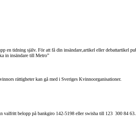
 upp en tidning själv. För att få din insändare,artikel eller debattartikel 
cka in insändare till Metro”
innors rättigheter kan gå med i Sveriges Kvinnoorganisationer.
 in valfritt belopp på bankgiro 142-5198 eller swisha till 123 300 84 63. 