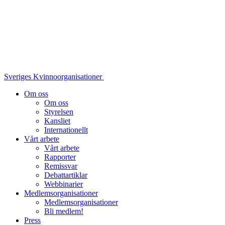
Sveriges Kvinnoorganisationer
Om oss
Om oss
Styrelsen
Kansliet
Internationellt
Vårt arbete
Vårt arbete
Rapporter
Remissvar
Debattartiklar
Webbinarier
Medlemsorganisationer
Medlemsorganisationer
Bli medlem!
Press