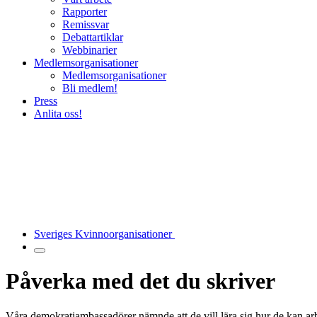
Rapporter
Remissvar
Debattartiklar
Webbinarier
Medlemsorganisationer
Medlemsorganisationer
Bli medlem!
Press
Anlita oss!
Sveriges Kvinnoorganisationer
Påverka med det du skriver
Våra demokratiambassadörer nämnde att de vill lära sig hur de kan arbe