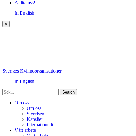
Anlita oss!
In English
×
Sveriges Kvinnoorganisationer
In English
Sök
Om oss
Om oss
Styrelsen
Kansliet
Internationellt
Vårt arbete
Vårt arbete