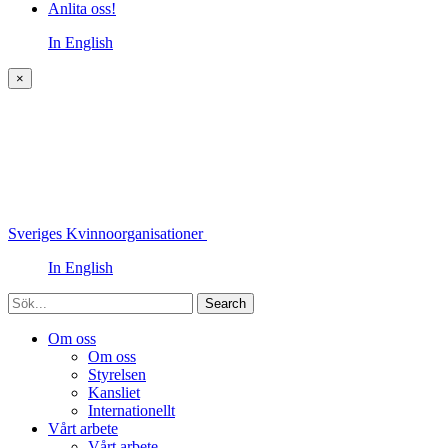
Anlita oss!
In English
×
Sveriges Kvinnoorganisationer
In English
Sök
Om oss
Om oss
Styrelsen
Kansliet
Internationellt
Vårt arbete
Vårt arbete