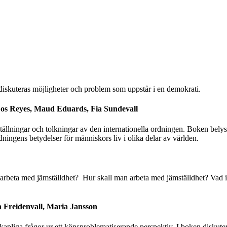
skuteras möjligheter och problem som uppstår i en demokrati.
e Los Reyes, Maud Eduards, Fia Sundevall
ställningar och tolkningar av den internationella ordningen. Boken belyse
rdningens betydelser för människors liv i olika delar av världen.
 arbeta med jämställdhet? Hur skall man arbeta med jämställdhet? Vad i
ita Freidenvall, Maria Jansson
skapliga frågor ur ett könsproblematiserande perspektiv. I boken diskut