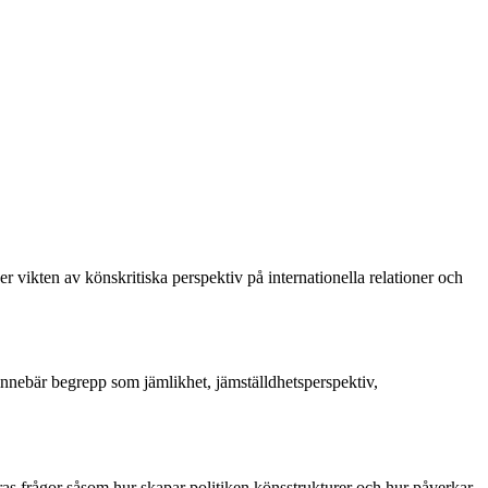
r vikten av könskritiska perspektiv på internationella relationer och
nnebär begrepp som jämlikhet, jämställdhetsperspektiv,
eras frågor såsom hur skapar politiken könsstrukturer och hur påverkar