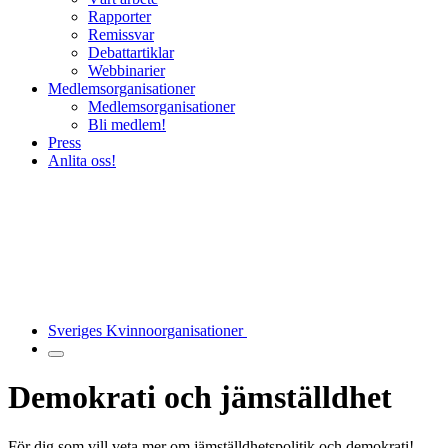
Rapporter
Remissvar
Debattartiklar
Webbinarier
Medlemsorganisationer
Medlemsorganisationer
Bli medlem!
Press
Anlita oss!
Sveriges Kvinnoorganisationer
Demokrati och jämställdhet
För dig som vill veta mer om jämställdhetspolitik och demokrati!