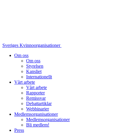
Sveriges Kvinnoorganisationer
Om oss
Om oss
Styrelsen
Kansliet
Internationellt
Vårt arbete
Vårt arbete
Rapporter
Remissvar
Debattartiklar
Webbinarier
Medlemsorganisationer
Medlemsorganisationer
Bli medlem!
Press