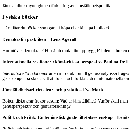
Jämställdhetsmyndigheten förklaring av jämställdhetspolitik.
Fysiska böcker
Här hittar du böcker som går att köpa eller låna på bibliotek.
Demokrati i praktiken – Lena Agevall
Hur utövas demokrati? Hur är demokratin uppbyggd? I denna boken di
Internationella relationer : könskritiska perspektiv- Paulina D
Internationella relationer
är en introduktion till genusanalytiska fråge
ger exempel på skilda sätt att förstå och förklara den internationella o
Jämställdhetsarbetets teori och praktik – Eva Mark
Boken diskuterar frågor såsom: Vad är jämställdhet? Varför skall man
genusperspektiv och genusforskning?
Politik och kritik: En feministisk guide till statsvetenskap – Len
Politik och kritik
är en guide till den forskning som belyser statsveten