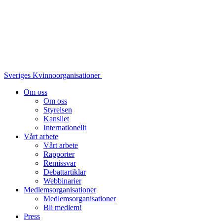
Sveriges Kvinnoorganisationer
Om oss
Om oss
Styrelsen
Kansliet
Internationellt
Vårt arbete
Vårt arbete
Rapporter
Remissvar
Debattartiklar
Webbinarier
Medlemsorganisationer
Medlemsorganisationer
Bli medlem!
Press