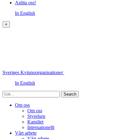
Anlita oss!
In English
×
Sveriges Kvinnoorganisationer
In English
Sök
Om oss
Om oss
Styrelsen
Kansliet
Internationellt
Vårt arbete
Vårt arbete