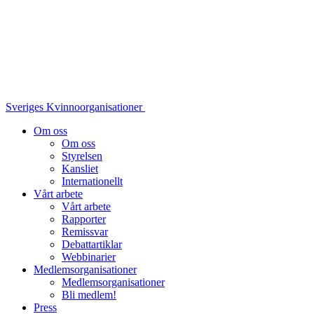
Sveriges Kvinnoorganisationer
Om oss
Om oss
Styrelsen
Kansliet
Internationellt
Vårt arbete
Vårt arbete
Rapporter
Remissvar
Debattartiklar
Webbinarier
Medlemsorganisationer
Medlemsorganisationer
Bli medlem!
Press