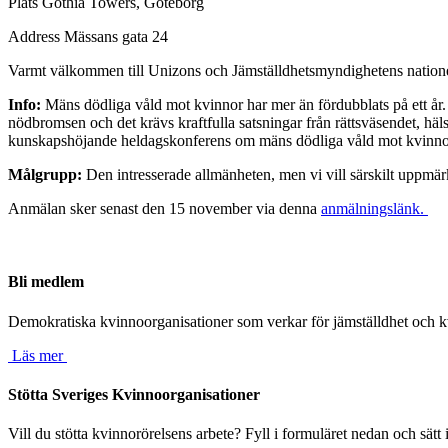
Plats
Gothia Towers, Göteborg
Address
Mässans gata 24
Varmt välkommen till Unizons och Jämställdhetsmyndighetens nation
Info:
Mäns dödliga våld mot kvinnor har mer än fördubblats på ett år. 
nödbromsen och det krävs kraftfulla satsningar från rättsväsendet, häl
kunskapshöjande heldagskonferens om mäns dödliga våld mot kvinnor.
Målgrupp:
Den intresserade allmänheten, men vi vill särskilt uppmärk
Anmälan sker senast den 15 november via denna
anmälningslänk.
Bli medlem
Demokratiska kvinnoorganisationer som verkar för jämställdhet och kv
Läs mer
Stötta Sveriges Kvinnoorganisationer
Vill du stötta kvinnorörelsens arbete? Fyll i formuläret nedan och sätt