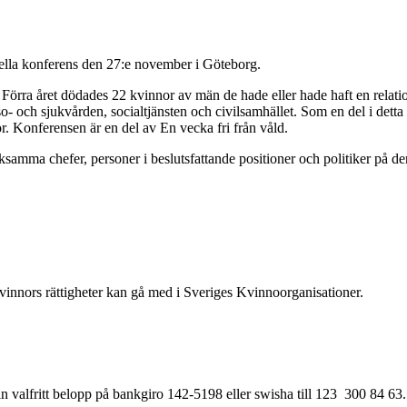
ella konferens den 27:e november i Göteborg.
Förra året dödades 22 kvinnor av män de hade eller hade haft en relati
so- och sjukvården, socialtjänsten och civilsamhället. Som en del i dett
 Konferensen är en del av En vecka fri från våld.
samma chefer, personer i beslutsfattande positioner och politiker på de
innors rättigheter kan gå med i Sveriges Kvinnoorganisationer.
 in valfritt belopp på bankgiro 142-5198 eller swisha till 123 300 84 63. 