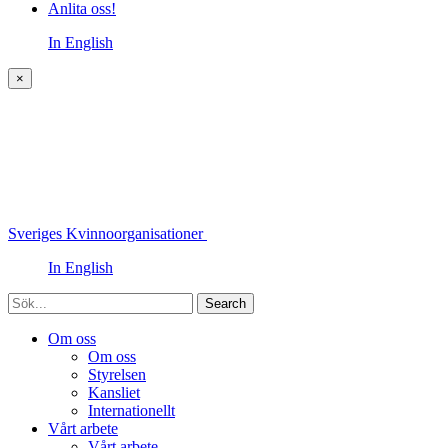
Anlita oss!
In English
×
Sveriges Kvinnoorganisationer
In English
Sök
Om oss
Om oss
Styrelsen
Kansliet
Internationellt
Vårt arbete
Vårt arbete