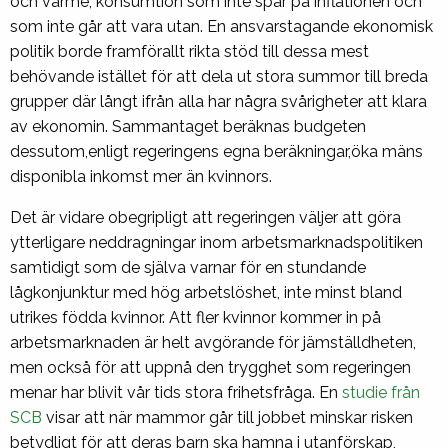
och värme, konsumtion som inte spär på inflationen och
som inte går att vara utan. En ansvarstagande ekonomisk
politik borde framförallt rikta stöd till dessa mest
behövande istället för att dela ut stora summor till breda
grupper där långt ifrån alla har några svårigheter att klara
av ekonomin. Sammantaget beräknas budgeten
dessutom,enligt regeringens egna beräkningar,öka mäns
disponibla inkomst mer än kvinnors.
Det är vidare obegripligt att regeringen väljer att göra
ytterligare neddragningar inom arbetsmarknadspolitiken
samtidigt som de själva varnar för en stundande
lågkonjunktur med hög arbetslöshet, inte minst bland
utrikes födda kvinnor. Att fler kvinnor kommer in på
arbetsmarknaden är helt avgörande för jämställdheten,
men också för att uppnå den trygghet som regeringen
menar har blivit vår tids stora frihetsfråga. En
studie från
SCB
visar att när mammor går till jobbet minskar risken
betydligt för att deras barn ska hamna i utanförskap,