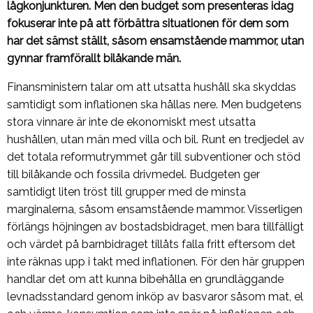
lågkonjunkturen. Men den budget som presenteras idag
fokuserar inte på att förbättra situationen för dem som
har det sämst ställt, såsom ensamstående mammor, utan
gynnar framförallt bilåkande män.
Finansministern talar om att utsatta hushåll ska skyddas
samtidigt som inflationen ska hållas nere. Men budgetens
stora vinnare är inte de ekonomiskt mest utsatta
hushållen, utan män med villa och bil. Runt en tredjedel av
det totala reformutrymmet går till subventioner och stöd
till bilåkande och fossila drivmedel. Budgeten ger
samtidigt liten tröst till grupper med de minsta
marginalerna, såsom ensamstående mammor. Visserligen
förlängs höjningen av bostadsbidraget, men bara tillfälligt
och värdet på barnbidraget tillåts falla fritt eftersom det
inte räknas upp i takt med inflationen. För den här gruppen
handlar det om att kunna bibehålla en grundläggande
levnadsstandard genom inköp av basvaror såsom mat, el