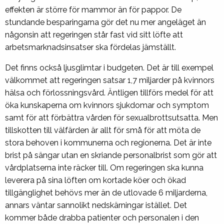
effekten är större för mammor än för pappor. De
stundande besparingarna gör det nu mer angeläget än
någonsin att regeringen står fast vid sitt löfte att
arbetsmarknadsinsatser ska fördelas jämställt.
Det finns också ljusglimtar i budgeten. Det är till exempel
välkommet att regeringen satsar 1,7 miljarder på kvinnors
hälsa och förlossningsvård. Äntligen tillförs medel för att
öka kunskaperna om kvinnors sjukdomar och symptom
samt för att förbättra vården för sexualbrottsutsatta. Men
tillskotten till välfärden är allt för små för att möta de
stora behoven i kommunerna och regionerna. Det är inte
brist på sängar utan en skriande personalbrist som gör att
vårdplatserna inte räcker till. Om regeringen ska kunna
leverera på sina löften om kortade köer och ökad
tillgänglighet behövs mer än de utlovade 6 miljarderna,
annars väntar sannolikt nedskärningar istället. Det
kommer både drabba patienter och personalen i den