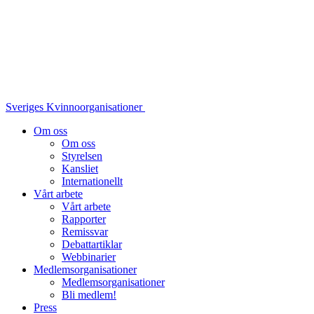
Sveriges Kvinnoorganisationer
Om oss
Om oss
Styrelsen
Kansliet
Internationellt
Vårt arbete
Vårt arbete
Rapporter
Remissvar
Debattartiklar
Webbinarier
Medlemsorganisationer
Medlemsorganisationer
Bli medlem!
Press