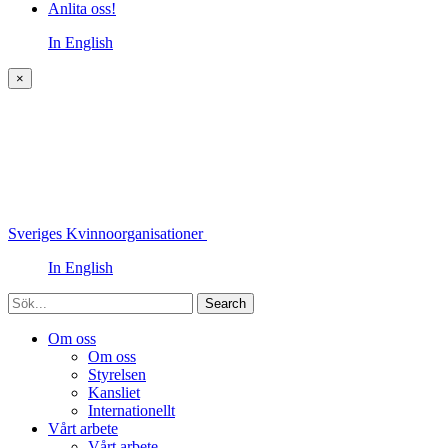
Anlita oss!
In English
×
Sveriges Kvinnoorganisationer
In English
Sök
Om oss
Om oss
Styrelsen
Kansliet
Internationellt
Vårt arbete
Vårt arbete