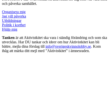
och påverka samhället.
Organisera mig
Jag vill påverka
Utbildningar
Politik i korthet
Hjälp mig
Tanken
är att Aktivistkitet ska vara i ständig förändring och som ska
utvecklas. Har DU tankar och ideer om hur Aktivistkitet kan bli
bättre, mejla dina förslag till
info@sverigeskvinnolobby.se
. Kom
ihåg att märka ditt mejl med ”Aktivistkitet” i ämnesraden.