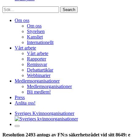
Sök
Om oss
Om oss
Styrelsen
Kansliet
Internationellt
Vårt arbete
Vårt arbete
Rapporter
Remissvar
Debattartiklar
Webbinarier
Medlemsorganisationer
Medlemsorganisationer
Bli medlem!
Press
Anlita oss!
Sveriges Kvinnoorganisationer
Resolution 2493 antogs av FN:s säkerhetsrådet vid sitt 8649: e