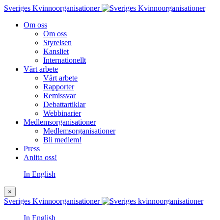
Sveriges Kvinnoorganisationer
Om oss
Om oss
Styrelsen
Kansliet
Internationellt
Vårt arbete
Vårt arbete
Rapporter
Remissvar
Debattartiklar
Webbinarier
Medlemsorganisationer
Medlemsorganisationer
Bli medlem!
Press
Anlita oss!
In English
×
Sveriges Kvinnoorganisationer
In English