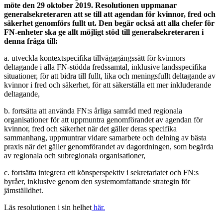
möte den 29 oktober 2019. Resolutionen uppmanar
generalsekreteraren att se till att agendan för kvinnor, fred och
säkerhet genomförs fullt ut. Den begär också att alla chefer för
FN-enheter ska ge allt möjligt stöd till generalsekreteraren i
denna fråga till:
a. utveckla kontextspecifika tillvägagångssätt för kvinnors
deltagande i alla FN-stödda fredssamtal, inklusive landsspecifika
situationer, för att bidra till fullt, lika och meningsfullt deltagande av
kvinnor i fred och säkerhet, för att säkerställa ett mer inkluderande
deltagande,
b. fortsätta att använda FN:s årliga samråd med regionala
organisationer för att uppmuntra genomförandet av agendan för
kvinnor, fred och säkerhet när det gäller deras specifika
sammanhang, uppmuntrar vidare samarbete och delning av bästa
praxis när det gäller genomförandet av dagordningen, som begärda
av regionala och subregionala organisationer,
c. fortsätta integrera ett könsperspektiv i sekretariatet och FN:s
byråer, inklusive genom den systemomfattande strategin för
jämställdhet.
Läs resolutionen i sin helhet
här.