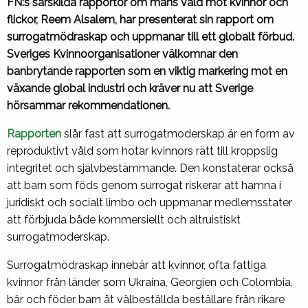
FN:s särskilda rapportör om mäns våld mot kvinnor och
flickor, Reem Alsalem, har presenterat sin rapport om
surrogatmödraskap och uppmanar till ett globalt förbud.
Sveriges Kvinnoorganisationer välkomnar den
banbrytande rapporten som en viktig markering mot en
växande global industri och kräver nu att Sverige
hörsammar rekommendationen.
Rapporten
slår fast att surrogatmoderskap är en form av
reproduktivt våld som hotar kvinnors rätt till kroppslig
integritet och självbestämmande. Den konstaterar också
att barn som föds genom surrogat riskerar att hamna i
juridiskt och socialt limbo och uppmanar medlemsstater
att förbjuda både kommersiellt och altruistiskt
surrogatmoderskap.
Surrogatmödraskap innebär att kvinnor, ofta fattiga
kvinnor från länder som Ukraina, Georgien och Colombia,
bär och föder barn åt välbeställda beställare från rikare