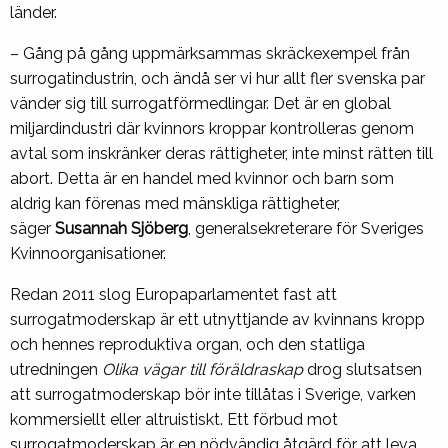
länder.
– Gång på gång uppmärksammas skräckexempel från
surrogatindustrin, och ändå ser vi hur allt fler svenska par
vänder sig till surrogatförmedlingar. Det är en global
miljardindustri där kvinnors kroppar kontrolleras genom
avtal som inskränker deras rättigheter, inte minst rätten till
abort. Detta är en handel med kvinnor och barn som
aldrig kan förenas med mänskliga rättigheter,
säger
Susannah Sjöberg
, generalsekreterare för Sveriges
Kvinnoorganisationer.
Redan 2011 slog Europaparlamentet fast att
surrogatmoderskap är ett utnyttjande av kvinnans kropp
och hennes reproduktiva organ, och den statliga
utredningen
Olika vägar till föräldraskap
drog slutsatsen
att surrogatmoderskap bör inte tillåtas i Sverige, varken
kommersiellt eller altruistiskt. Ett förbud mot
surrogatmoderskap är en nödvändig åtgärd för att leva