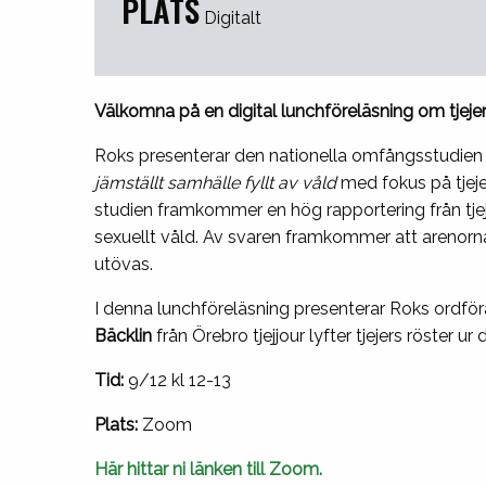
PLATS
Digitalt
Välkomna på en digital lunchföreläsning om tjejer
Roks presenterar den nationella omfångsstudie
jämställt samhälle fyllt av våld
med fokus på tjeje
studien framkommer en hög rapportering från tjeje
sexuellt våld. Av svaren framkommer att arenorna
utövas.
I denna lunchföreläsning presenterar Roks ordf
Bäcklin
från Örebro tjejjour lyfter tjejers röster u
Tid:
9/12 kl 12-13
Plats:
Zoom
Här hittar ni länken till Zoom.