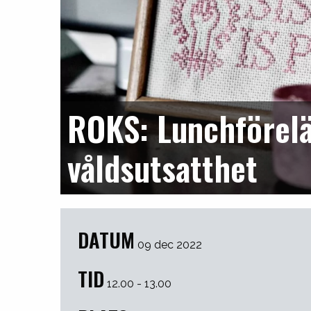
ROKS: Lunchförelä
våldsutsatthet
DATUM
09 dec 2022
TID
12.00 - 13.00