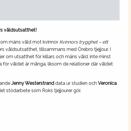
s våldsutsatthet!
n om mäns våld mot kvinnor
Kvinnors trygghet – ett
rs våldsutsatthet, tillsammans med Örebro tjejjour. I
r om utsatthet för killars och mäns våld, inte minst
 för våldet är många, liksom de relationer där våldet
örande
Jenny Westerstrand
data ur studien och
Veronica
r det stödarbete som Roks tjejjourer gör.