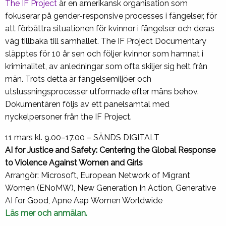
The IF Project
är en amerikansk organisation som
fokuserar på gender-responsive processes i fängelser, för
att förbättra situationen för kvinnor i fängelser och deras
väg tillbaka till samhället. The IF Project Documentary
släpptes för 10 år sen och följer kvinnor som hamnat i
kriminalitet, av anledningar som ofta skiljer sig helt från
män. Trots detta är fängelsemiljöer och
utslussningsprocesser utformade efter mäns behov.
Dokumentären följs av ett panelsamtal med
nyckelpersoner från the IF Project.
11 mars kl. 9.00–17.00 – SÄNDS DIGITALT
AI for Justice and Safety: Centering the Global Response
to Violence Against Women and Girls
Arran
gör: Microsoft, European Network of Migrant
Women (ENoMW), New Generation In Action, Generative
AI for Good, Apne Aap Women Worldwide
Läs mer och anmälan.