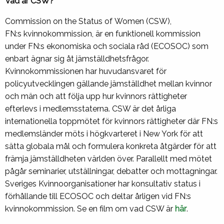
Vad är CSW?
Commission on the Status of Women (CSW),
FN:s kvinnokommission, är en funktionell kommission
under FN:s ekonomiska och sociala råd (ECOSOC) som
enbart ägnar sig åt jämställdhetsfrågor.
Kvinnokommissionen har huvudansvaret för
policyutvecklingen gällande jämställdhet mellan kvinnor
och män och att följa upp hur kvinnors rättigheter
efterlevs i medlemsstaterna. CSW är det årliga
internationella toppmötet för kvinnors rättigheter där FN:s
medlemsländer möts i högkvarteret i New York för att
sätta globala mål och formulera konkreta åtgärder för att
främja jämställdheten världen över. Parallellt med mötet
pågår seminarier, utställningar, debatter och mottagningar.
Sveriges Kvinnoorganisationer har konsultativ status i
förhållande till ECOSOC och deltar årligen vid FN:s
kvinnokommission. Se en film om vad CSW är
här
.