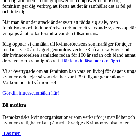
pornografin med tal om girlpower och empowerment. Riktig
feminism ger dig verktyg att förstå att det är samhället det är fel på
och inte dig.
När man är under attack är det svårt att rädda sig själv, men
feminismen och kvinnorörelsen erbjuder ett stärkande systerskap där
vi hjälps åt att orka förändra världen tillsammans.
Idag öppnar vi anmälan till kvinnorörelsens sommarläger för tjejer
mellan 13–20 år. Lägret genomförs vecka 33 på anrika Fogelstad
där kvinnorörelsen samlades redan för 100 år sedan och bland annat
drev igenom kvinnlig rösträtt.
Här kan du läsa mer om lägret.
Vi är övertygade om att feminism kan vara en livboj för dagens unga
kvinnor och tjejer så som det har varit för tidigare generationer.
Välkommen till vår rörelse!
Gör din intresseanmälan här!
Bli medlem
Demokratiska kvinnoorganisationer som verkar för jämställdhet och
kvinnors rättigheter kan gå med i Sveriges Kvinnoorganisationer.
Läs mer