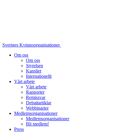
Sveriges Kvinnoorganisationer
Om oss
Om oss
Styrelsen
Kansliet
Internationellt
Vårt arbete
Vårt arbete
Rapporter
Remissvar
Debattartiklar
Webbinarier
Medlemsorganisationer
Medlemsorganisationer
Bli medlem!
Press