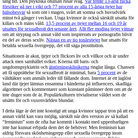
lång tid. Den psykiska ohälsan rusar iväg.
Var femte 13-årig flicka
försöker gå ner i vikt och 77 procent av alla 15-åriga tjejer har
hälsobesvär
så som ont i magen, svårt att somna och huvudvärk
minst två gånger i veckan. Unga kvinnor är också särskilt utsatta för
killars och mäns våld.
13,5 procent av tjejer mellan 16 och 19 år
utsattes för sexualbrott det senaste året
.
Allt fler modiga tjejer vittnar
om att stryptag och annat våld som inspirerats av pornografin blivit
en del av deras sexliv.
Nästan en av tio tonårstjejer
har utsatts för
betalda sexuella övergrepp, det vill säga prostitution.
Situationen är akut, tjejer och flickors liv och villkor och är under
attack men samhället sviker. Köerna till barn- och
ungdomspsykiatrin och
ätstörningsklinikerna
ringlar långa. Chansen
att få upprättelse för sexualbrott är minimal, bara
5 procent
av de
våldtäkter som anmäls leder till fällande dom. Internet är ett laglöst
land där tjejer lämnas ensamma i händerna på influencers, skadliga
algoritmer och kommentarer som konstant påminner dem om att de
inte duger som de är. Populärkulturen trivialiserar våldet som de
utsätts för och vuxenvärlden blundar.
I detta läge är det inte konstigt att unga kvinnor tappar tron på att en
annan värld kan vara möjlig, särskilt när den version av så kallad
“feminism” som de ofta har kommit i kontakt med uppenbarligen
inte har kunnat erbjuda dem det de behöver. Men feminism kan
aldrig försvara skönhetsingrepp eller sexuella övergrepp inom