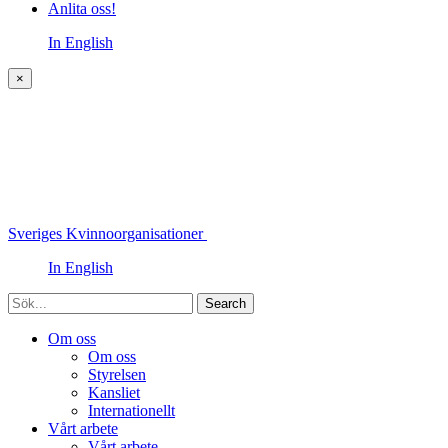
Anlita oss!
In English
×
Sveriges Kvinnoorganisationer
In English
Sök
Om oss
Om oss
Styrelsen
Kansliet
Internationellt
Vårt arbete
Vårt arbete