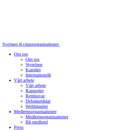
Sveriges Kvinnoorganisationer
Om oss
Om oss
Styrelsen
Kansliet
Internationellt
Vårt arbete
Vårt arbete
Rapporter
Remissvar
Debattartiklar
Webbinarier
Medlemsorganisationer
Medlemsorganisationer
Bli medlem!
Press