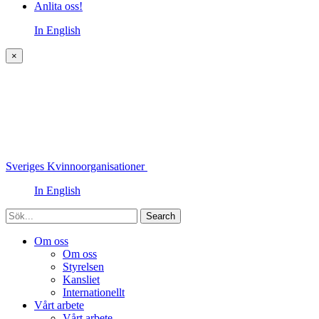
Anlita oss!
In English
×
Sveriges Kvinnoorganisationer
In English
Sök
Om oss
Om oss
Styrelsen
Kansliet
Internationellt
Vårt arbete
Vårt arbete