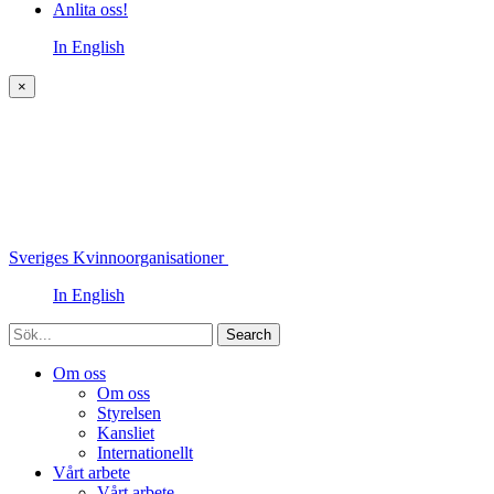
Anlita oss!
In English
×
Sveriges Kvinnoorganisationer
In English
Sök
Om oss
Om oss
Styrelsen
Kansliet
Internationellt
Vårt arbete
Vårt arbete