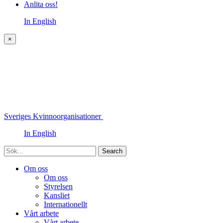
Anlita oss!
In English
×
Sveriges Kvinnoorganisationer
In English
Sök
Om oss
Om oss
Styrelsen
Kansliet
Internationellt
Vårt arbete
Vårt arbete