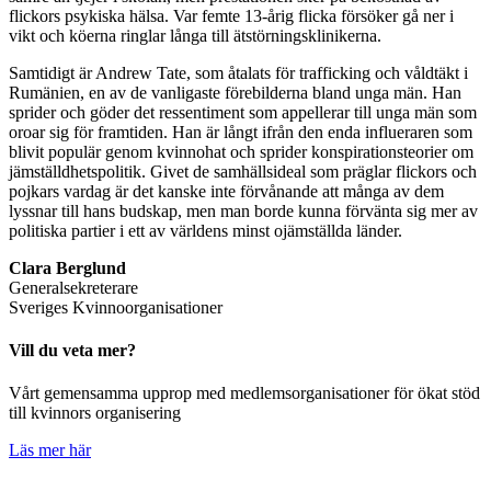
flickors psykiska hälsa. Var femte 13-årig flicka försöker gå ner i
vikt och köerna ringlar långa till ätstörningsklinikerna.
Samtidigt är Andrew Tate, som åtalats för trafficking och våldtäkt i
Rumänien, en av de vanligaste förebilderna bland unga män. Han
sprider och göder det ressentiment som appellerar till unga män som
oroar sig för framtiden. Han är långt ifrån den enda influeraren som
blivit populär genom kvinnohat och sprider konspirationsteorier om
jämställdhetspolitik. Givet de samhällsideal som präglar flickors och
pojkars vardag är det kanske inte förvånande att många av dem
lyssnar till hans budskap, men man borde kunna förvänta sig mer av
politiska partier i ett av världens minst ojämställda länder.
Clara Berglund
Generalsekreterare
Sveriges Kvinnoorganisationer
Vill du veta mer?
Vårt gemensamma upprop med medlemsorganisationer för ökat stöd
till kvinnors organisering
Läs mer här