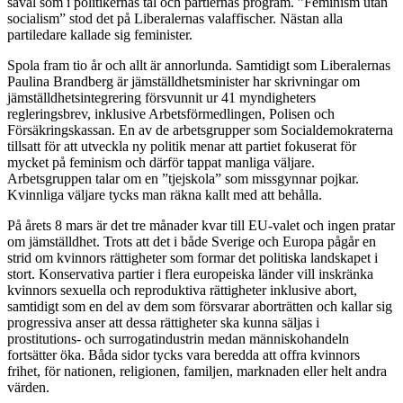
såväl som i politikernas tal och partiernas program. ”Feminism utan
socialism” stod det på Liberalernas valaffischer. Nästan alla
partiledare kallade sig feminister.
Spola fram tio år och allt är annorlunda. Samtidigt som Liberalernas
Paulina Brandberg är jämställdhetsminister har skrivningar om
jämställdhetsintegrering försvunnit ur 41 myndigheters
regleringsbrev, inklusive Arbetsförmedlingen, Polisen och
Försäkringskassan. En av de arbetsgrupper som Socialdemokraterna
tillsatt för att utveckla ny politik menar att partiet fokuserat för
mycket på feminism och därför tappat manliga väljare.
Arbetsgruppen talar om en ”tjejskola” som missgynnar pojkar.
Kvinnliga väljare tycks man räkna kallt med att behålla.
På årets 8 mars är det tre månader kvar till EU-valet och ingen pratar
om jämställdhet. Trots att det i både Sverige och Europa pågår en
strid om kvinnors rättigheter som formar det politiska landskapet i
stort. Konservativa partier i flera europeiska länder vill inskränka
kvinnors sexuella och reproduktiva rättigheter inklusive abort,
samtidigt som en del av dem som försvarar aborträtten och kallar sig
progressiva anser att dessa rättigheter ska kunna säljas i
prostitutions- och surrogatindustrin medan människohandeln
fortsätter öka. Båda sidor tycks vara beredda att offra kvinnors
frihet, för nationen, religionen, familjen, marknaden eller helt andra
värden.