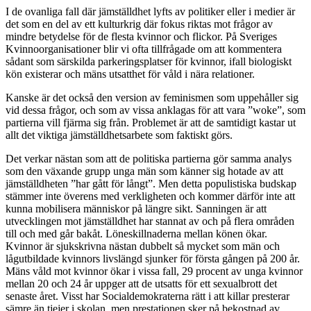
I de ovanliga fall där jämställdhet lyfts av politiker eller i medier är
det som en del av ett kulturkrig där fokus riktas mot frågor av
mindre betydelse för de flesta kvinnor och flickor. På Sveriges
Kvinnoorganisationer blir vi ofta tillfrågade om att kommentera
sådant som särskilda parkeringsplatser för kvinnor, ifall biologiskt
kön existerar och mäns utsatthet för våld i nära relationer.
Kanske är det också den version av feminismen som uppehåller sig
vid dessa frågor, och som av vissa anklagas för att vara ”woke”, som
partierna vill fjärma sig från. Problemet är att de samtidigt kastar ut
allt det viktiga jämställdhetsarbete som faktiskt görs.
Det verkar nästan som att de politiska partierna gör samma analys
som den växande grupp unga män som känner sig hotade av att
jämställdheten ”har gått för långt”. Men detta populistiska budskap
stämmer inte överens med verkligheten och kommer därför inte att
kunna mobilisera människor på längre sikt. Sanningen är att
utvecklingen mot jämställdhet har stannat av och på flera områden
till och med går bakåt. Löneskillnaderna mellan könen ökar.
Kvinnor är sjukskrivna nästan dubbelt så mycket som män och
lågutbildade kvinnors livslängd sjunker för första gången på 200 år.
Mäns våld mot kvinnor ökar i vissa fall, 29 procent av unga kvinnor
mellan 20 och 24 år uppger att de utsatts för ett sexualbrott det
senaste året. Visst har Socialdemokraterna rätt i att killar presterar
sämre än tjejer i skolan, men prestationen sker på bekostnad av