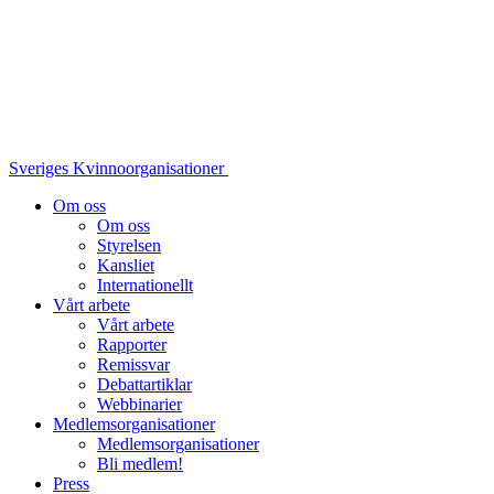
Sveriges Kvinnoorganisationer
Om oss
Om oss
Styrelsen
Kansliet
Internationellt
Vårt arbete
Vårt arbete
Rapporter
Remissvar
Debattartiklar
Webbinarier
Medlemsorganisationer
Medlemsorganisationer
Bli medlem!
Press