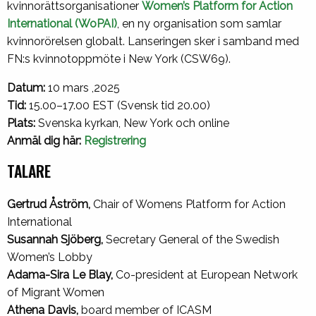
kvinnorättsorganisationer
Women’s Platform for Action
International (WoPAI)
, en ny organisation som samlar
kvinnorörelsen globalt. Lanseringen sker i samband med
FN:s kvinnotoppmöte i New York (CSW69).
Datum:
10 mars ,2025
Tid:
15.00–17.00 EST (Svensk tid 20.00)
Plats:
Svenska kyrkan, New York och online
Anmäl dig här:
Registrering
TALARE
Gertrud Åström,
Chair of Womens Platform for Action
International
Susannah Sjöberg,
Secretary General of the Swedish
Women’s Lobby
Adama-Sira Le Blay,
Co-president at European Network
of Migrant Women
Athena Davis,
board member of ICASM