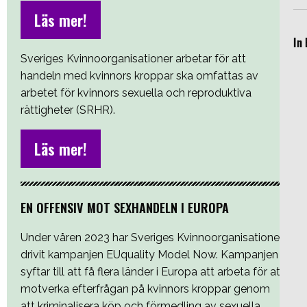
Läs mer!
In 
Sveriges Kvinnoorganisationer arbetar för att
handeln med kvinnors kroppar ska omfattas av
arbetet för kvinnors sexuella och reproduktiva
rättigheter (SRHR).
Läs mer!
EN OFFENSIV MOT SEXHANDELN I EUROPA
Under våren 2023 har Sveriges Kvinnoorganisationer
drivit kampanjen EUquality Model Now. Kampanjen
syftar till att få flera länder i Europa att arbeta för att
motverka efterfrågan på kvinnors kroppar genom
att kriminalisera köp och förmedling av sexuella