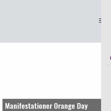
Sveriges Kvinnoorganisationer
Sve
Manifestationer Orange Day