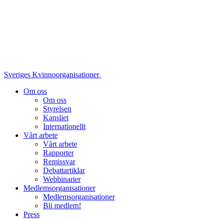
Sveriges Kvinnoorganisationer
Om oss
Om oss
Styrelsen
Kansliet
Internationellt
Vårt arbete
Vårt arbete
Rapporter
Remissvar
Debattartiklar
Webbinarier
Medlemsorganisationer
Medlemsorganisationer
Bli medlem!
Press