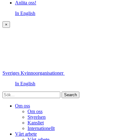
Anlita oss!
In English
×
Sveriges Kvinnoorganisationer
In English
Sök
Om oss
Om oss
Styrelsen
Kansliet
Internationellt
Vårt arbete
Vårt arbete