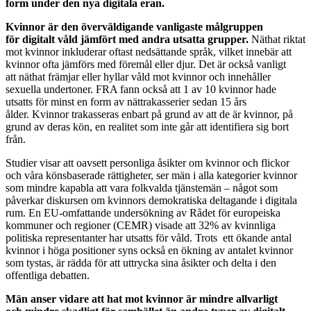
form under den nya digitala eran.
Kvinnor är den överväldigande vanligaste målgruppen
för digitalt våld jämfört med andra utsatta grupper.
Näthat riktat
mot kvinnor inkluderar oftast nedsättande språk, vilket innebär att
kvinnor ofta jämförs med föremål eller djur. Det är också vanligt
att näthat främjar eller hyllar våld mot kvinnor och innehåller
sexuella undertoner. FRA fann också att 1 av 10 kvinnor hade
utsatts för minst en form av nättrakasserier sedan 15 års
ålder. Kvinnor trakasseras enbart på grund av att de är kvinnor, på
grund av deras kön, en realitet som inte går att identifiera sig bort
från.
Studier visar att oavsett personliga åsikter om kvinnor och flickor
och våra könsbaserade rättigheter, ser män i alla kategorier kvinnor
som mindre kapabla att vara folkvalda tjänstemän – något som
påverkar diskursen om kvinnors demokratiska deltagande i digitala
rum. En EU-omfattande undersökning av Rådet för europeiska
kommuner och regioner (CEMR) visade att 32% av kvinnliga
politiska representanter har utsatts för våld. Trots ett ökande antal
kvinnor i höga positioner syns också en ökning av antalet kvinnor
som tystas, är rädda för att uttrycka sina åsikter och delta i den
offentliga debatten.
Män anser vidare att hat mot kvinnor är mindre allvarligt