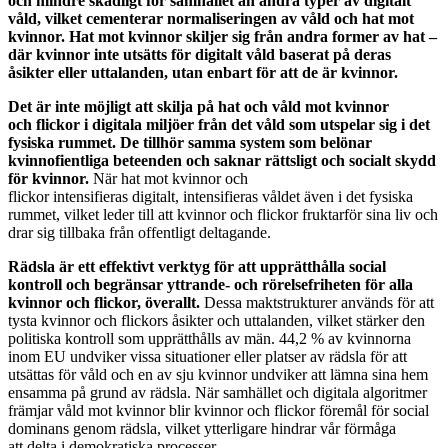
och mindre skadligt för samhället än andra typer av digitalt
våld, vilket cementerar normaliseringen av våld och hat mot
kvinnor. Hat mot kvinnor skiljer sig från andra former av hat –
där kvinnor inte utsätts för digitalt våld baserat på deras
åsikter eller uttalanden, utan enbart för att de är kvinnor.
Det är inte möjligt att skilja på hat och våld mot kvinnor
och flickor i digitala miljöer från det våld som utspelar sig i det
fysiska rummet. De tillhör samma system som belönar
kvinnofientliga beteenden och saknar rättsligt och socialt skydd
för kvinnor.
När hat mot kvinnor och
flickor intensifieras digitalt, intensifieras våldet även i det fysiska
rummet, vilket leder till att kvinnor och flickor fruktarför sina liv och
drar sig tillbaka från offentligt deltagande.
Rädsla är ett effektivt verktyg för att upprätthålla social
kontroll och begränsar yttrande- och rörelsefriheten för alla
kvinnor och flickor, överallt.
Dessa maktstrukturer används för att
tysta kvinnor och flickors åsikter och uttalanden, vilket stärker den
politiska kontroll som upprätthålls av män. 44,2 % av kvinnorna
inom EU undviker vissa situationer eller platser av rädsla för att
utsättas för våld och en av sju kvinnor undviker att lämna sina hem
ensamma på grund av rädsla. När samhället och digitala algoritmer
främjar våld mot kvinnor blir kvinnor och flickor föremål för social
dominans genom rädsla, vilket ytterligare hindrar vår förmåga
att delta i demokratiska processer.