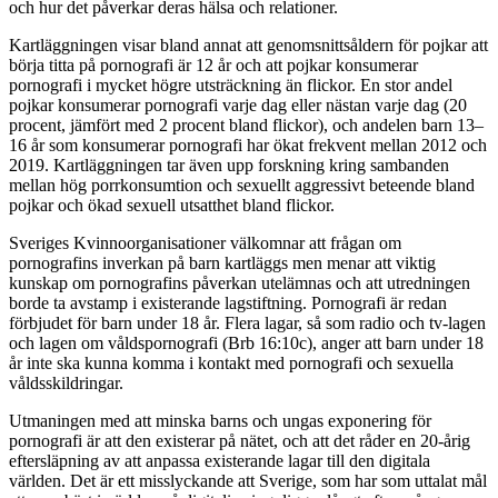
och hur det påverkar deras hälsa och relationer.
Kartläggningen visar bland annat att genomsnittsåldern för pojkar att
börja titta på pornografi är 12 år och att pojkar konsumerar
pornografi i mycket högre utsträckning än flickor. En stor andel
pojkar konsumerar pornografi varje dag eller nästan varje dag (20
procent, jämfört med 2 procent bland flickor), och andelen barn 13–
16 år som konsumerar pornografi har ökat frekvent mellan 2012 och
2019. Kartläggningen tar även upp forskning kring sambanden
mellan hög porrkonsumtion och sexuellt aggressivt beteende bland
pojkar och ökad sexuell utsatthet bland flickor.
Sveriges Kvinnoorganisationer välkomnar att frågan om
pornografins inverkan på barn kartläggs men menar att viktig
kunskap om pornografins påverkan utelämnas och att utredningen
borde ta avstamp i existerande lagstiftning. Pornografi är redan
förbjudet för barn under 18 år. Flera lagar, så som radio och tv-lagen
och lagen om våldspornografi (Brb 16:10c), anger att barn under 18
år inte ska kunna komma i kontakt med pornografi och sexuella
våldsskildringar.
Utmaningen med att minska barns och ungas exponering för
pornografi är att den existerar på nätet, och att det råder en 20-årig
eftersläpning av att anpassa existerande lagar till den digitala
världen. Det är ett misslyckande att Sverige, som har som uttalat mål