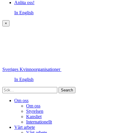
Anlita oss!
In English
×
Sveriges Kvinnoorganisationer
In English
Sök
Om oss
Om oss
Styrelsen
Kansliet
Internationellt
Vårt arbete
Vårt arbete