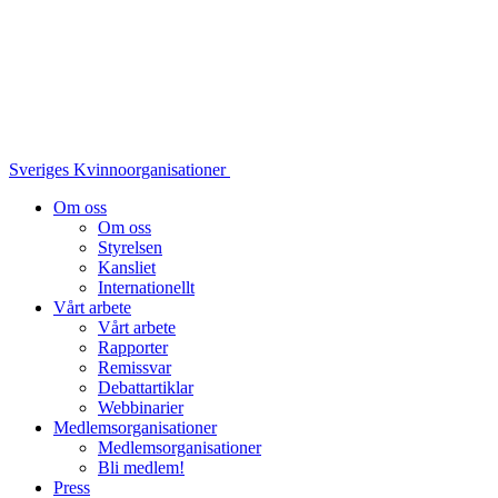
Sveriges Kvinnoorganisationer
Om oss
Om oss
Styrelsen
Kansliet
Internationellt
Vårt arbete
Vårt arbete
Rapporter
Remissvar
Debattartiklar
Webbinarier
Medlemsorganisationer
Medlemsorganisationer
Bli medlem!
Press