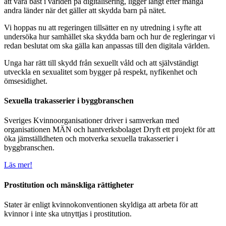
att vara bäst i världen på digitalisering, ligger långt efter många
andra länder när det gäller att skydda barn på nätet.
Vi hoppas nu att regeringen tillsätter en ny utredning i syfte att
undersöka hur samhället ska skydda barn och hur de regleringar vi
redan beslutat om ska gälla kan anpassas till den digitala världen.
Unga har rätt till skydd från sexuellt våld och att självständigt
utveckla en sexualitet som bygger på respekt, nyfikenhet och
ömsesidighet.
Sexuella trakasserier i byggbranschen
Sveriges Kvinnoorganisationer driver i samverkan med
organisationen MÄN och hantverksbolaget Dryft ett projekt för att
öka jämställdheten och motverka sexuella trakasserier i
byggbranschen.
Läs mer!
Prostitution och mänskliga rättigheter
Stater är enligt kvinnokonventionen skyldiga att arbeta för att
kvinnor i inte ska utnyttjas i prostitution.