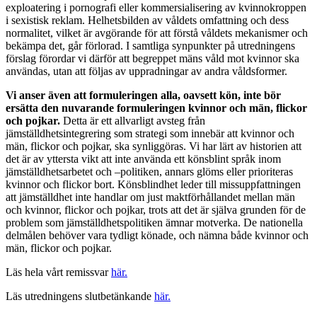
exploatering i pornografi eller kommersialisering av kvinnokroppen
i sexistisk reklam. Helhetsbilden av våldets omfattning och dess
normalitet, vilket är avgörande för att förstå våldets mekanismer och
bekämpa det, går förlorad. I samtliga synpunkter på utredningens
förslag förordar vi därför att begreppet mäns våld mot kvinnor ska
användas, utan att följas av uppradningar av andra våldsformer.
Vi anser även att formuleringen alla, oavsett kön, inte bör
ersätta den nuvarande formuleringen kvinnor och män, flickor
och pojkar.
Detta är ett allvarligt avsteg från
jämställdhetsintegrering som strategi som innebär att kvinnor och
män, flickor och pojkar, ska synliggöras. Vi har lärt av historien att
det är av yttersta vikt att inte använda ett könsblint språk inom
jämställdhetsarbetet och –politiken, annars glöms eller prioriteras
kvinnor och flickor bort. Könsblindhet leder till missuppfattningen
att jämställdhet inte handlar om just maktförhållandet mellan män
och kvinnor, flickor och pojkar, trots att det är själva grunden för de
problem som jämställdhetspolitiken ämnar motverka. De nationella
delmålen behöver vara tydligt könade, och nämna både kvinnor och
män, flickor och pojkar.
Läs hela vårt remissvar
här.
Läs utredningens slutbetänkande
här.