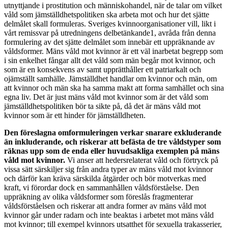
utnyttjande i prostitution och människohandel, när de talar om vilket
våld som jämställdhetspolitiken ska arbeta mot och hur det sjätte
delmålet skall formuleras. Sveriges kvinnoorganisationer vill, likt i
vårt remissvar på utredningens delbetänkande1, avråda från denna
formulering av det sjätte delmålet som innebär ett uppräknande av
våldsformer. Mäns våld mot kvinnor är ett väl inarbetat begrepp som
i sin enkelhet fångar allt det våld som män begår mot kvinnor, och
som är en konsekvens av samt upprätthåller ett patriarkalt och
ojämställt samhälle. Jämställdhet handlar om kvinnor och män, om
att kvinnor och män ska ha samma makt att forma samhället och sina
egna liv. Det är just mäns våld mot kvinnor som är det våld som
jämställdhetspolitiken bör ta sikte på, då det är mäns våld mot
kvinnor som är ett hinder för jämställdheten.
Den föreslagna omformuleringen verkar snarare exkluderande
än inkluderande, och riskerar att befästa de tre våldstyper som
räknas upp som de enda eller huvudsakliga exemplen på mäns
våld mot kvinnor.
Vi anser att hedersrelaterat våld och förtryck på
vissa sätt särskiljer sig från andra typer av mäns våld mot kvinnor
och därför kan kräva särskilda åtgärder och bör motverkas med
kraft, vi förordar dock en sammanhållen våldsförståelse. Den
uppräkning av olika våldsformer som föreslås fragmenterar
våldsförståelsen och riskerar att andra former av mäns våld mot
kvinnor går under radarn och inte beaktas i arbetet mot mäns våld
mot kvinnor; till exempel kvinnors utsatthet för sexuella trakasserier,