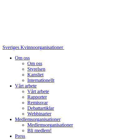
Sveriges Kvinnoorganisationer
Om oss
Om oss
Styrelsen
Kansliet
Internationellt
Vårt arbete
Vårt arbete
Rapporter
Remissvar
Debattartiklar
Webbinarier
Medlemsorganisationer
Medlemsorganisationer
Bli medlem!
Press