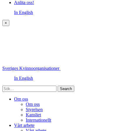
Anlita oss!
In English
×
Sveriges Kvinnoorganisationer
In English
Sök
Om oss
Om oss
Styrelsen
Kansliet
Internationellt
Vårt arbete
Vårt arbete