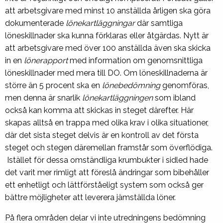
att arbetsgivare med minst 10 anställda årligen ska göra
dokumenterade
lönekartläggningar
där samtliga
löneskillnader ska kunna förklaras eller åtgärdas. Nytt är
att arbetsgivare med över 100 anställda även ska skicka
in en
lönerapport
med information om genomsnittliga
löneskillnader med mera till DO. Om löneskillnaderna är
större än 5 procent ska en
lönebedömning
genomföras,
men denna är snarlik
lönekartläggningen
som ibland
också kan komma att skickas in steget därefter. Här
skapas alltså en trappa med olika krav i olika situationer,
där det sista steget delvis är en kontroll av det första
steget och stegen däremellan framstår som överflödiga.
Istället för dessa omständliga krumbukter i sidled hade
det varit mer rimligt att föreslå ändringar som bibehåller
ett enhetligt och lättförståeligt system som också ger
bättre möjligheter att leverera jämställda löner.
På flera områden delar vi inte utredningens bedömning