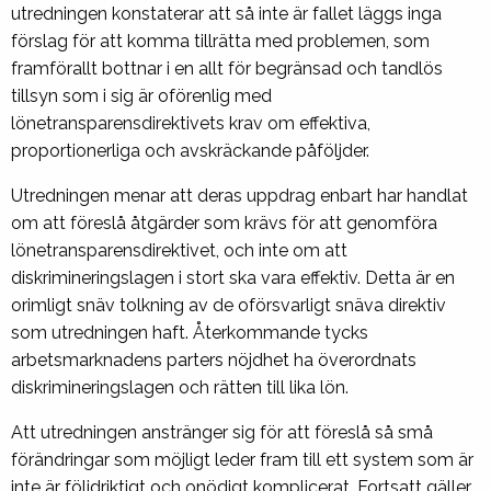
utredningen konstaterar att så inte är fallet läggs inga
förslag för att komma tillrätta med problemen, som
framförallt bottnar i en allt för begränsad och tandlös
tillsyn som i sig är oförenlig med
lönetransparensdirektivets krav om effektiva,
proportionerliga och avskräckande påföljder.
Utredningen menar att deras uppdrag enbart har handlat
om att föreslå åtgärder som krävs för att genomföra
lönetransparensdirektivet, och inte om att
diskrimineringslagen i stort ska vara effektiv. Detta är en
orimligt snäv tolkning av de oförsvarligt snäva direktiv
som utredningen haft. Återkommande tycks
arbetsmarknadens parters nöjdhet ha överordnats
diskrimineringslagen och rätten till lika lön.
Att utredningen anstränger sig för att föreslå så små
förändringar som möjligt leder fram till ett system som är
inte är följdriktigt och onödigt komplicerat. Fortsatt gäller