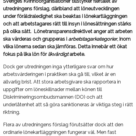
Sveriges Kvinnoorganisationer tillstyrker flertalet av
utredningens förslag, däribland att löneutvecklingen
under föräldraledighet ska beaktas i lönekartläggningen
och att arbetstagares rätt till insyn i lönesättningen stärks
på olika sätt. Lönetransparensdirektivet anger att arbeten
ska värderas och grupperas i
arbetstagarkategorier
, inom
vilka lönerna sedan ska jämföras. Detta innebär ett ökat
fokus på lika lön för
likvärdigt
arbete.
Dock ger utredningen inga ytterligare svar om hur
arbetsvärderingen i praktiken ska gå till, vilket är en
allvarlig brist. Att stora arbetsgivare ska rapportera in
uppgifter om löneskillnader mellan könen till
Diskrimineringsombudsmannen (DO) och att
underlåtenhet att så göra sanktioneras är viktiga steg i rätt
riktning.
Flera av utredningens förslag förutsätter dock att den
ordinarie lönekartläggningen fungerar väl. Men fast