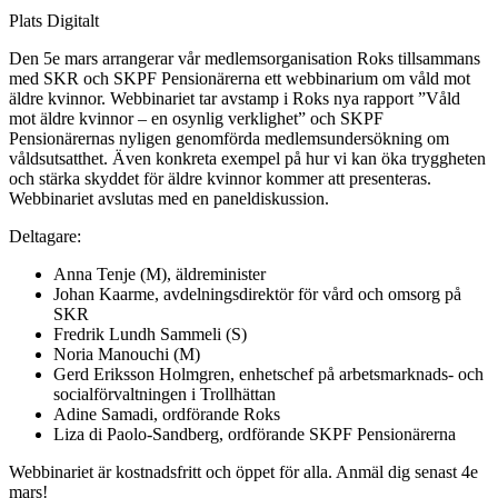
Plats
Digitalt
Den 5e mars arrangerar vår medlemsorganisation Roks tillsammans
med SKR och SKPF Pensionärerna ett webbinarium om våld mot
äldre kvinnor. Webbinariet tar avstamp i Roks nya rapport ”Våld
mot äldre kvinnor – en osynlig verklighet” och SKPF
Pensionärernas nyligen genomförda medlemsundersökning om
våldsutsatthet. Även konkreta exempel på hur vi kan öka tryggheten
och stärka skyddet för äldre kvinnor kommer att presenteras.
Webbinariet avslutas med en paneldiskussion.
Deltagare:
Anna Tenje (M), äldreminister
Johan Kaarme, avdelningsdirektör för vård och omsorg på
SKR
Fredrik Lundh Sammeli (S)
Noria Manouchi (M)
Gerd Eriksson Holmgren, enhetschef på arbetsmarknads- och
socialförvaltningen i Trollhättan
Adine Samadi, ordförande Roks
Liza di Paolo-Sandberg, ordförande SKPF Pensionärerna
Webbinariet är kostnadsfritt och öppet för alla. Anmäl dig senast 4e
mars!