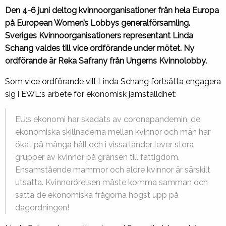
Den 4-6 juni deltog kvinnoorganisationer från hela Europa
på European Women’s Lobbys generalförsamling.
Sveriges Kvinnoorganisationers representant Linda
Schang valdes till vice ordförande under mötet. Ny
ordförande är Reka Safrany från Ungerns Kvinnolobby.
Som vice ordförande vill Linda Schang fortsätta engagera
sig i EWL:s arbete för ekonomisk jämställdhet:
EU:s ekonomi har skadats av coronapandemin, de
ekonomiska skillnaderna mellan kvinnor och män har
ökat på många håll och i vissa länder lever stora
grupper av kvinnor på gränsen till fattigdom.
Ensamstående mammor och äldre kvinnor är särskilt
utsatta. Kvinnorörelsen måste komma samman och
sätta de ekonomiska frågorna högst upp på
dagordningen!