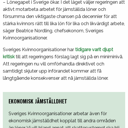
– Lönegapet i Sverige ökar. I det läget väljer regeringen att
aktivt motarbeta arbetet för jämställda löner och
försumma den viktigaste chansen på decennier för att
stärka kvinnors rätt till lika lön för lika och likvärdigt arbete,
säger Beatrice Nordling, chefsekonom, Sveriges
Kvinnoorganisationer.
Sveriges Kvinnoorganisationer har
tidigare varit djupt
kritisk
till att regeringens förslag lagt sig på en miniminivå.
Att regeringen nu vill omförhandla direktivet och
samtidigt skjuter upp införandet kommer att få
långtgående konsekvenser att nå jämställda löner.
EKONOMISK JÄMSTÄLLDHET
Sveriges Kvinnoorganisationer arbetar även för
ekonomisk jämställdhet kopplat till andra områden
än löner. Vi vill bland annat att skattesystemet ska bli