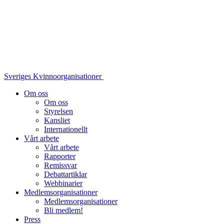
Sveriges Kvinnoorganisationer
Om oss
Om oss
Styrelsen
Kansliet
Internationellt
Vårt arbete
Vårt arbete
Rapporter
Remissvar
Debattartiklar
Webbinarier
Medlemsorganisationer
Medlemsorganisationer
Bli medlem!
Press