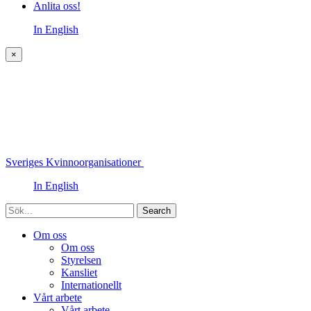
Anlita oss!
In English
×
Sveriges Kvinnoorganisationer
In English
Sök
Om oss
Om oss
Styrelsen
Kansliet
Internationellt
Vårt arbete
Vårt arbete