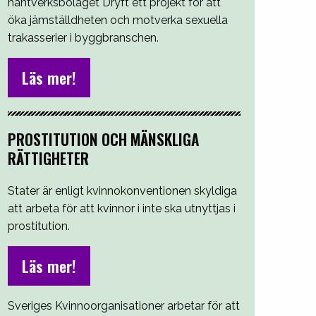
hantverksbolaget Dryft ett projekt för att
öka jämställdheten och motverka sexuella
trakasserier i byggbranschen.
Läs mer!
PROSTITUTION OCH MÄNSKLIGA
RÄTTIGHETER
Stater är enligt kvinnokonventionen skyldiga
att arbeta för att kvinnor i inte ska utnyttjas i
prostitution.
Läs mer!
Sveriges Kvinnoorganisationer arbetar för att