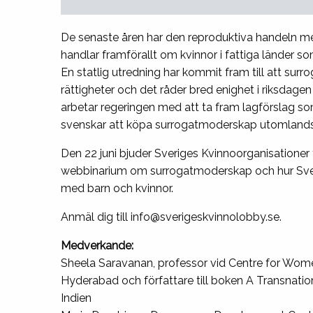
De senaste åren har den reproduktiva handeln med 
handlar framförallt om kvinnor i fattiga länder s
En statlig utredning har kommit fram till att su
rättigheter och det råder bred enighet i riksda
arbetar regeringen med att ta fram lagförslag s
svenskar att köpa surrogatmoderskap utomlands.
Den 22 juni bjuder Sveriges Kvinnoorganisationer
webbinarium om surrogatmoderskap och hur Sveri
med barn och kvinnor.
Anmäl dig till info@sverigeskvinnolobby.se.
Medverkande:
Sheela Saravanan, professor vid Centre for Women
Hyderabad och författare till boken A Transnatio
Indien