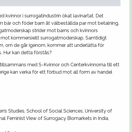
kvinnor i surrogatindustrin ökat lavinartat. Det
om bär och föder barn åt välbeställda par mot betalning.
rrogatmoderskap strider mot barns och kvinnors
gen mot kommersiellt surrogatmoderskap. Samtidigt
om, om de går igenom, kommer att underlätta för
 Hur kan detta förstås?
 tillsammans med S-Kvinnor och Centerkvinnorna till ett
ge kan verka för ett förbud mot all form av handel
’s Studies, School of Social Sciences, University of
nal Feminist View of Surrogacy Biomarkets in India,