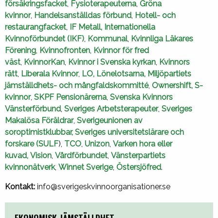
försäkringsfacket
,
Fysioterapeuterna
,
Gröna
kvinnor
,
Handelsanställdas förbund
,
Hotell- och
restaurangfacket
,
IF Metall,
Internationella
Kvinnoförbundet (IKF)
,
Kommunal
,
Kvinnliga Läkares
Förening
,
Kvinnofronten
,
Kvinnor för fred
väst
,
KvinnorKan
,
Kvinnor i Svenska kyrkan
,
Kvinnors
rätt
,
Liberala Kvinnor
,
LO,
Lönelotsarna
,
Miljöpartiets
jämställdhets- och mångfaldskommitté
,
Ownershift,
S-
kvinnor
,
SKPF Pensionärerna
,
Svenska Kvinnors
Vänsterförbund
,
Sveriges Arbetsterapeuter
,
Sveriges
Makalösa Föräldrar
,
Sverigeunionen av
soroptimistklubbar,
Sveriges universitetslärare och
forskare (SULF
),
TCO
,
Unizon
,
Varken hora eller
kuvad,
Vision
,
Vårdförbundet
,
Vänsterpartiets
kvinnonätverk
,
Winnet Sverige
,
Östersjöfred
.
Kontakt:
info@sverigeskvinnoorganisationer.se
EKONOMISK JÄMSTÄLLDHET