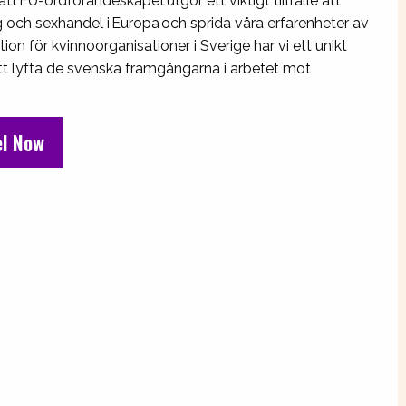
tt EU-ordförandeskapet utgör ett viktigt tillfälle att
g och sexhandel i Europa och sprida våra erfarenheter av
 för kvinnoorganisationer i Sverige har vi ett unikt
l att lyfta de svenska framgångarna i arbetet mot
el Now