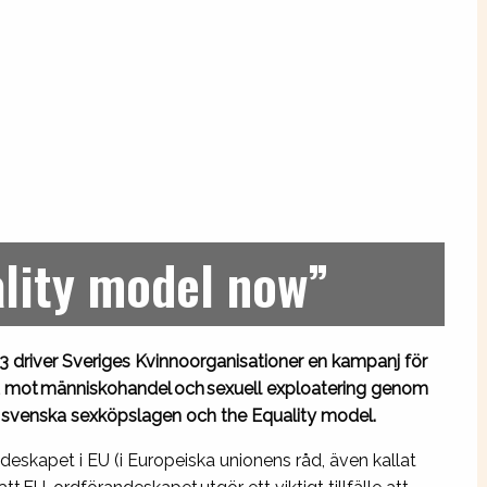
lity model now”
 driver Sveriges Kvinnoorganisationer en kampanj för
et mot människohandel och sexuell exploatering genom
n svenska sexköpslagen och the Equality model.
andeskapet i EU (i Europeiska unionens råd, även kallat