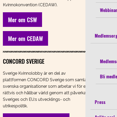
Kvinnokonvention (CEDAW).
Webbinar
Mer om CSW
Medlemsorg
Mer om CEDAW
CONCORD SVERIGE
Medlems
Sverige Kvinnolobby är en del av
Bli medl
plattformen CONCORD Sverige som samlar
svenska organisationer som arbetar vi för en
rättvis och hållbar värld genom att påverka
Sveriges och EU:s utvecklings- och
Press
utrikespolitik.