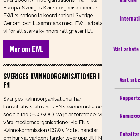
Kansliet
Europa. Sveriges Kvinnoorganisationer är
EWL:s nationella koordination i Sverige.
Internati
Genom, och tillsammans med, EWL arbetar
vi för att stärka kvinnors rättigheter i EU.
Mer om EWL
Vårt arbete
SVERIGES KVINNOORGANISATIONER I
Vårt arb
FN
Rapport
Sveriges Kvinnoorganisationer har
konsultativ status hos FN:s ekonomiska och
Remissv
sociala råd (ECOSOC). Varje år företräder vi
våra medlemsorganisationer vid FN:s
Kvinnokommission (CSW). Mötet handlar
Debattar
om hur väl världens länder lever upp till FN:s