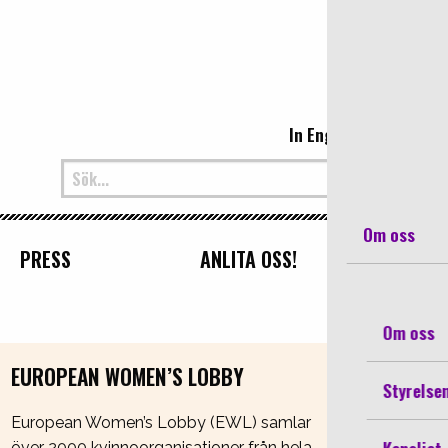
Sveriges Kvin
In English
Om oss
PRESS
ANLITA OSS!
Om oss
EUROPEAN WOMEN’S LOBBY
Styrelse
European Women’s Lobby (EWL) samlar
över 2000 kvinnoorganisationer från hela