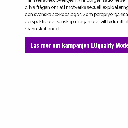
ministerrådet). Sveriges Kvinnoorganisationer ser a
driva frågan om att motverka sexuell exploaterin
den svenska sexköpslagen. Som paraplyorganisation
perspektiv och kunskap i frågan och vill bidra til
människohandel.
Läs mer om kampanjen EUquality Mod