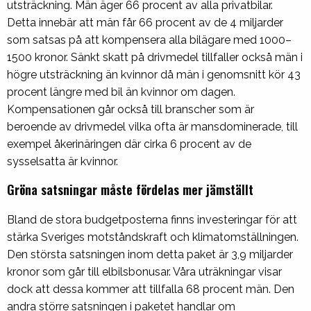
utsträckning. Män äger 66 procent av alla privatbilar.
Detta innebär att män får 66 procent av de 4 miljarder
som satsas på att kompensera alla bilägare med 1000–
1500 kronor. Sänkt skatt på drivmedel tillfaller också män i
högre utsträckning än kvinnor då män i genomsnitt kör 43
procent längre med bil än kvinnor om dagen.
Kompensationen går också till branscher som är
beroende av drivmedel vilka ofta är mansdominerade, till
exempel åkerinäringen där cirka 6 procent av de
sysselsatta är kvinnor.
Gröna satsningar måste fördelas mer jämställt
Bland de stora budgetposterna finns investeringar för att
stärka Sveriges motståndskraft och klimatomställningen.
Den största satsningen inom detta paket är 3,9 miljarder
kronor som går till elbilsbonusar. Våra uträkningar visar
dock att dessa kommer att tillfalla 68 procent män. Den
andra större satsningen i paketet handlar om