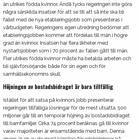
än utrikes födda kvinnor. Ändå tycks regeringen inte göra
några särskilda insatser för att se till att så inte ska bli
fallet med de nya etableringsjobb som presenteras i
vårbudgeten. Regeringens egen utredning bedömer att
etableringsjobben kommer att fördelas till män i högre
grad än kvinnor. Insatsen har flera likheter med
nystartsjobben som i 70 procent av fallen gått till män.
Fler utrikes födda kvinnor måste ha betalda arbeten och
bli självförsörjande, både för sin egen och för
samhällsekonomins skull.
Höjningen av bostadsbidraget är bara tillfällig
Istället för att satsa på kvinnors jobb presenterar
regeringen tillfälliga lösningar för de mest utsatta. 500
miljoner går till en temporär höjning av bostadsbidraget
till barnfamiljer. Cirka 74 procent beräknas gå till kvinnor
varav majoriteten är ensamstående med barn. Denna
grupp är en av de mest känsliga för prishöjningar på