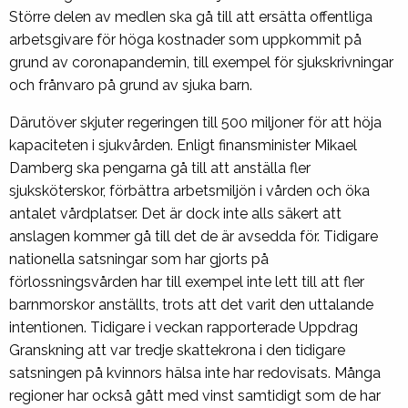
Större delen av medlen ska gå till att ersätta offentliga
arbetsgivare för höga kostnader som uppkommit på
grund av coronapandemin, till exempel för sjukskrivningar
och frånvaro på grund av sjuka barn.
Därutöver skjuter regeringen till 500 miljoner för att höja
kapaciteten i sjukvården. Enligt finansminister Mikael
Damberg ska pengarna gå till att anställa fler
sjuksköterskor, förbättra arbetsmiljön i vården och öka
antalet vårdplatser. Det är dock inte alls säkert att
anslagen kommer gå till det de är avsedda för. Tidigare
nationella satsningar som har gjorts på
förlossningsvården har till exempel inte lett till att fler
barnmorskor anställts, trots att det varit den uttalande
intentionen. Tidigare i veckan rapporterade Uppdrag
Granskning att var tredje skattekrona i den tidigare
satsningen på kvinnors hälsa inte har redovisats. Många
regioner har också gått med vinst samtidigt som de har