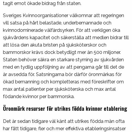
tagit emot ökade bidrag från staten.
Sveriges Kvinnoorganisationer välkomnar att regeringen
vill satsa på hårt belastade, underbemannade och
kvinnodominerade välfärdsyrken. För att verkligen öka
sjukvårdens kapacitet och säkerställa att medlen bidrar till
att lösa den akuta bristen på sjuksköterskor och
barnmorskor krävs dock betydligt mer än 500 miljoner.
Staten behöver säkra en starkare styrning av sjukvården
med en tydlig uppföljning av att pengarna går till det de
är avsedda för. Satsningarna bör därför öronmärkas för
ökad bemanning och kompletteras med föreskrifter om
max antal patienter per sjuksköterska och max antal
födande kvinnor per barnmorska.
Öronmärk resurser för utrikes födda kvinnor etablering
Det är sedan tidigare väl känt att utrikes födda män ofta
har fått tidigare, fler och mer effektiva etableringsinsatser