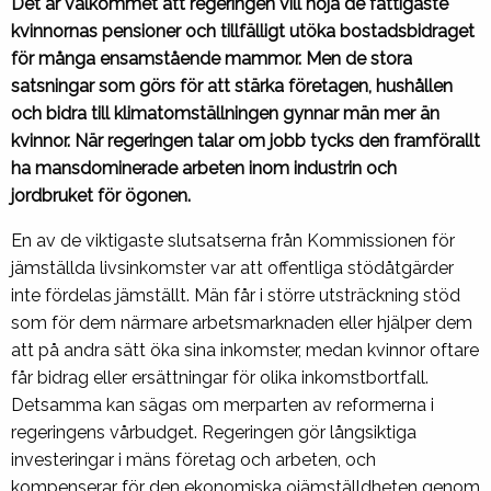
Det är välkommet att regeringen vill höja de fattigaste
kvinnornas pensioner och tillfälligt utöka bostadsbidraget
för många ensamstående mammor. Men de stora
satsningar som görs för att stärka företagen, hushållen
och bidra till klimatomställningen gynnar män mer än
kvinnor. När regeringen talar om jobb tycks den framförallt
ha mansdominerade arbeten inom industrin och
jordbruket för ögonen.
En av de viktigaste slutsatserna från Kommissionen för
jämställda livsinkomster var att offentliga stödåtgärder
inte fördelas jämställt. Män får i större utsträckning stöd
som för dem närmare arbetsmarknaden eller hjälper dem
att på andra sätt öka sina inkomster, medan kvinnor oftare
får bidrag eller ersättningar för olika inkomstbortfall.
Detsamma kan sägas om merparten av reformerna i
regeringens vårbudget. Regeringen gör långsiktiga
investeringar i mäns företag och arbeten, och
kompenserar för den ekonomiska ojämställdheten genom