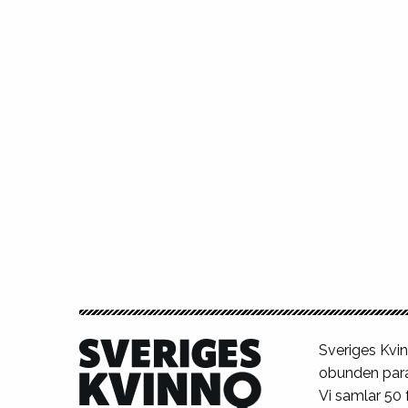
Sveriges Kvin
obunden para
Vi samlar 50