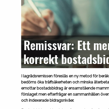
Remissvar: Ett mer
korrekt bostadsb
I lagrådsremissen föreslås en ny metod för beräk
bedöms öka träffsäkerheten och minska återbetal
emottar bostadsbidrag är ensamstående mammor. S
förslaget men efterfrågar en sammanhållen övers
och indexerade bidragsnivåer.