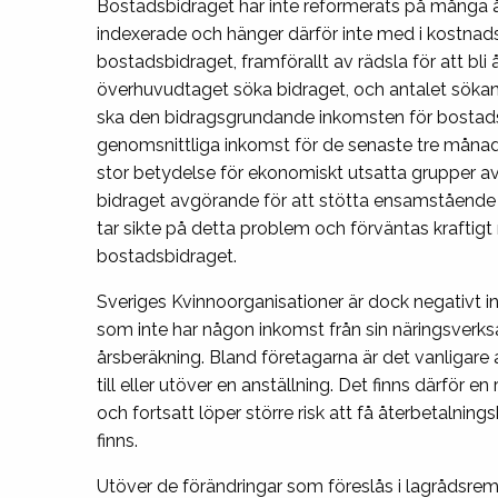
Bostadsbidraget har inte reformerats på många år
indexerade och hänger därför inte med i kostnadsu
bostadsbidraget, framförallt av rädsla för att bli
överhuvudtaget söka bidraget, och antalet sökand
ska den bidragsgrundande inkomsten för bostads
genomsnittliga inkomst för de senaste tre månad
stor betydelse för ekonomiskt utsatta grupper a
bidraget avgörande för att stötta ensamståend
tar sikte på detta problem och förväntas kraftig
bostadsbidraget.
Sveriges Kvinnoorganisationer är dock negativt ins
som inte har någon inkomst från sin näringsve
årsberäkning. Bland företagarna är det vanligare
till eller utöver en anställning. Det finns därför en
och fortsatt löper större risk att få återbetalnin
finns.
Utöver de förändringar som föreslås i lagrådsre