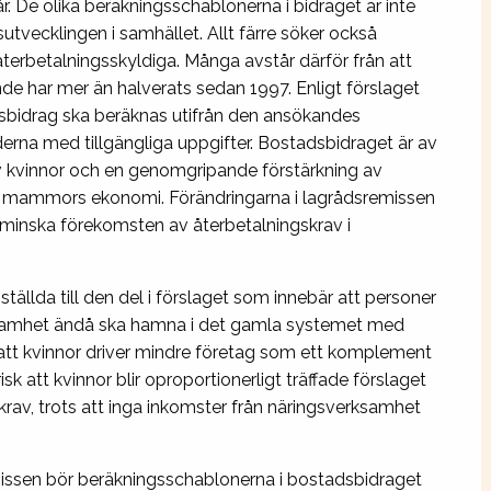
. De olika beräkningsschablonerna i bidraget är inte
tvecklingen i samhället. Allt färre söker också
 återbetalningsskyldiga. Många avstår därför från att
e har mer än halverats sedan 1997. Enligt förslaget
bidrag ska beräknas utifrån den ansökandes
erna med tillgängliga uppgifter. Bostadsbidraget är av
v kvinnor och en genomgripande förstärkning av
e mammors ekonomi. Förändringarna i lagrådsremissen
t minska förekomsten av återbetalningskrav i
tällda till den del i förslaget som innebär att personer
rksamhet ändå ska hamna i det gamla systemet med
 att kvinnor driver mindre företag som ett komplement
 risk att kvinnor blir oproportionerligt träffade förslaget
gskrav, trots att inga inkomster från näringsverksamhet
missen bör beräkningsschablonerna i bostadsbidraget