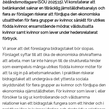
biståndsmottagare
(SOU 2025:15). Vi konstaterar att
betänkandet saknar en tillräcklig jämställdhetsanalys och
flera av förslagen riskerar att fördjupa den ekonomiska
utsattheten för flera grupper av kvinnor, särskilt för utrikes
födda kvinnor, ensamstående mödrar, våldsutsatta
kvinnor samt kvinnor som lever under hedersrelaterat
förtryck.
Vi anser att det föreslagna bidragstaket bör slopas.
Förslaget syftar till att öka de ekonomiska drivkrafterna
att arbeta, men tar inte hänsyn till de strukturella hinder
som exempelvis många utrikes födda kvinnor möter för
att ta sig in på arbetsmarknaden. I praktiken riskerar
bidragstaket att undergräva det yttersta sociala
skyddsnätet för flera grupper av kvinnor och fördjupa den
ekonomiska ojämställdheten. För kvinnor som lever i, eller
försöker ta sig ur, kontrollerande och våldsamma
relationer kan ett bidragstak fungera som ett hinder och i