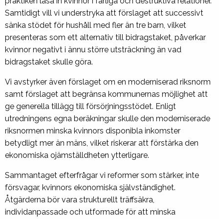
praktiken låsa in kvinnor i farliga och destruktiva relationer.
Samtidigt vill vi understryka att förslaget att successivt
sänka stödet för hushåll med fler än tre barn, vilket
presenteras som ett alternativ till bidragstaket, påverkar
kvinnor negativt i ännu större utsträckning än vad
bidragstaket skulle göra.
Vi avstyrker även förslaget om en moderniserad riksnorm
samt förslaget att begränsa kommunernas möjlighet att
ge generella tillägg till försörjningsstödet. Enligt
utredningens egna beräkningar skulle den moderniserade
riksnormen minska kvinnors disponibla inkomster
betydligt mer än mäns, vilket riskerar att förstärka den
ekonomiska ojämställdheten ytterligare.
Sammantaget efterfrågar vi reformer som stärker, inte
försvagar, kvinnors ekonomiska självständighet.
Åtgärderna bör vara strukturellt träffsäkra,
individanpassade och utformade för att minska