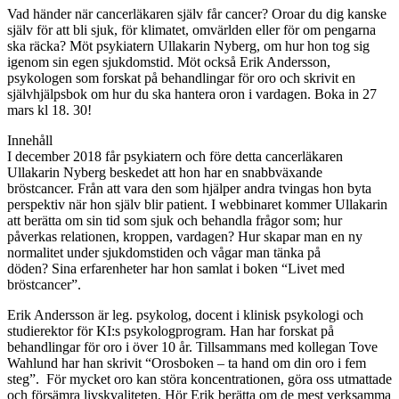
Vad händer när cancerläkaren själv får cancer? Oroar du dig kanske
själv för att bli sjuk, för klimatet, omvärlden eller för om pengarna
ska räcka? Möt psykiatern Ullakarin Nyberg, om hur hon tog sig
igenom sin egen sjukdomstid. Möt också Erik Andersson,
psykologen som forskat på behandlingar för oro och skrivit en
självhjälpsbok om hur du ska hantera oron i vardagen. Boka in 27
mars kl 18. 30!
Innehåll
I december 2018 får psykiatern och före detta cancerläkaren
Ullakarin Nyberg beskedet att hon har en snabbväxande
bröstcancer. Från att vara den som hjälper andra tvingas hon byta
perspektiv när hon själv blir patient. I webbinaret kommer Ullakarin
att berätta om sin tid som sjuk och behandla frågor som; hur
påverkas relationen, kroppen, vardagen? Hur skapar man en ny
normalitet under sjukdomstiden och vågar man tänka på
döden? Sina erfarenheter har hon samlat i boken “Livet med
bröstcancer”.
Erik Andersson är leg. psykolog, docent i klinisk psykologi och
studierektor för KI:s psykologprogram. Han har forskat på
behandlingar för oro i över 10 år. Tillsammans med kollegan Tove
Wahlund har han skrivit “Orosboken – ta hand om din oro i fem
steg”. För mycket oro kan störa koncentrationen, göra oss utmattade
och försämra livskvaliteten. Hör Erik berätta om de mest verksamma