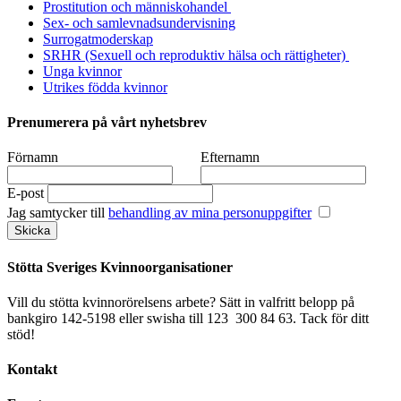
Prostitution och människohandel
Sex- och samlevnadsundervisning
Surrogatmoderskap
SRHR (Sexuell och reproduktiv hälsa och rättigheter)
Unga kvinnor
Utrikes födda kvinnor
Prenumerera på vårt nyhetsbrev
Förnamn
Efternamn
E-post
Jag samtycker till
behandling av mina personuppgifter
Stötta Sveriges Kvinnoorganisationer
Vill du stötta kvinnorörelsens arbete? Sätt in valfritt belopp på
bankgiro 142-5198 eller swisha till 123 300 84 63. Tack för ditt
stöd!
Kontakt