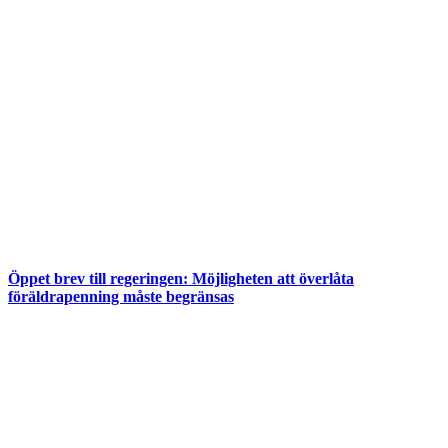
Öppet brev till regeringen: Möjligheten att överlåta
föräldrapenning måste begränsas