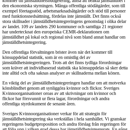
kommer till jämställdhetsbudgetering, alltså att beakta jämställdhet i
den ekonomiska styrningen. Många offentliga stödåtgärder, som till
exempel företagsstöd, arbetsmarknadsåtgärder och stöd till personer
med funktionsnedsättning, fördelas inte jämställt. Det finns också
stora skillnader i jämställdhetsintegreringens genomslag i olika delar
av landet. 109 av landets 290 kommuner och samtliga 21 regioner
har undertecknat den europeiska CEMR-deklarationen om
jämställdhet på lokal och regional nivå som bland annat handlar om
jämställdhetsintegrering.
Den offentliga förvaltningen brister även när det kommer till
könsuppdelad statistik, som är en omistlig del av
jämställdhetsintegreringen. Trots att det finns tydliga förordningar
som kräver att individbaserad statistik ska könsuppdelas så sker detta
inte alltid och ofta saknas analyser av skillnaderna mellan könen.
En viktig del av jämställdhetsintegreringen handlar om att motverka
könsblindhet genom att synliggöra kvinnor och flickor. Sveriges
Kvinnoorganisationer oroas av att skrivningar om kvinnor och
flickor har försvunnit ur flera lagar, förordningar och andra
offentliga styrdokument de senaste åren.
Sveriges Kvinnoorganisationer verkar för att strategin för
jämställdhetsintegrering ska verkställas i hela samhället. Vi granskar
regeringens budgetproposition och andra förslag från regeringen för
att följa upp i vilken grad dessa har jämställdhetsintegrerats. En gång