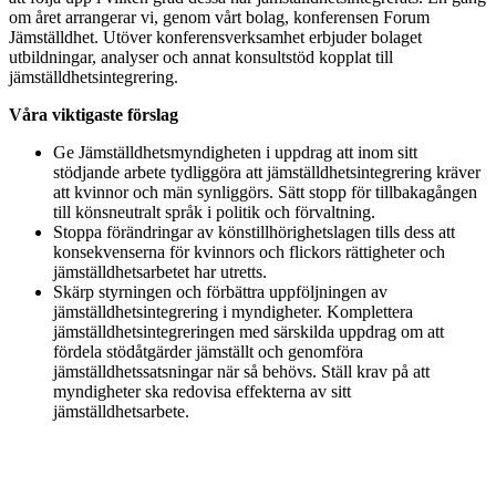
om året arrangerar vi, genom vårt bolag, konferensen Forum
Jämställdhet. Utöver konferensverksamhet erbjuder bolaget
utbildningar, analyser och annat konsultstöd kopplat till
jämställdhetsintegrering.
Våra viktigaste förslag
Ge Jämställdhetsmyndigheten i uppdrag att inom sitt
stödjande arbete tydliggöra att jämställdhetsintegrering kräver
att kvinnor och män synliggörs. Sätt stopp för tillbakagången
till könsneutralt språk i politik och förvaltning.
Stoppa förändringar av könstillhörighetslagen tills dess att
konsekvenserna för kvinnors och flickors rättigheter och
jämställdhetsarbetet har utretts.
Skärp styrningen och förbättra uppföljningen av
jämställdhetsintegrering i myndigheter. Komplettera
jämställdhetsintegreringen med särskilda uppdrag om att
fördela stödåtgärder jämställt och genomföra
jämställdhetssatsningar när så behövs. Ställ krav på att
myndigheter ska redovisa effekterna av sitt
jämställdhetsarbete.