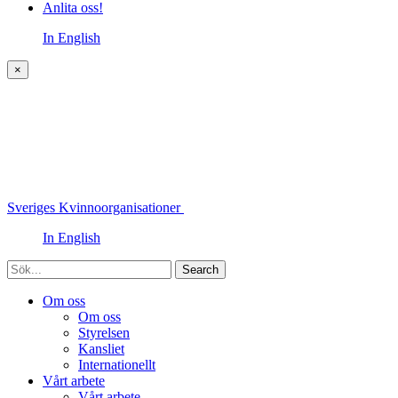
Anlita oss!
In English
×
Sveriges Kvinnoorganisationer
In English
Sök
Om oss
Om oss
Styrelsen
Kansliet
Internationellt
Vårt arbete
Vårt arbete