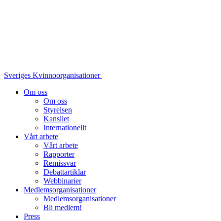
Sveriges Kvinnoorganisationer
Om oss
Om oss
Styrelsen
Kansliet
Internationellt
Vårt arbete
Vårt arbete
Rapporter
Remissvar
Debattartiklar
Webbinarier
Medlemsorganisationer
Medlemsorganisationer
Bli medlem!
Press