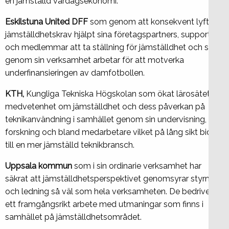
en jämställd vardagsekonomi.
Eskilstuna United DFF
som genom att konsekvent lyfta
jämställdhetskrav hjälpt sina företagspartners, supporters
och medlemmar att ta ställning för jämställdhet och som
genom sin verksamhet arbetar för att motverka
underfinansieringen av damfotbollen.
KTH,
Kungliga Tekniska Högskolan som ökat lärosätets
medvetenhet om jämställdhet och dess påverkan på
teknikanvändning i samhället genom sin undervisning,
forskning och bland medarbetare vilket på lång sikt bidrar
till en mer jämställd teknikbransch.
Uppsala kommun
som i sin ordinarie verksamhet har
säkrat att jämställdhetsperspektivet genomsyrar styrning
och ledning så väl som hela verksamheten. De bedriver
ett framgångsrikt arbete med utmaningar som finns i
samhället på jämställdhetsområdet.