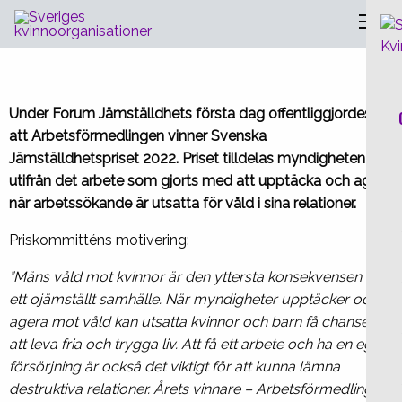
Sveriges Kvinnoorganisationer
Arbetsförmedlingen vinner
Sve
Svenska Jämställdhetspriset 2022
Under Forum Jämställdhets första dag offentliggjordes
att Arbetsförmedlingen vinner Svenska
Jämställdhetspriset 2022. Priset tilldelas myndigheten
utifrån det arbete som gjorts med att upptäcka och agera
när arbetssökande är utsatta för våld i sina relationer.
Priskommitténs motivering:
”Mäns våld mot kvinnor är den yttersta konsekvensen av
ett ojämställt samhälle. När myndigheter upptäcker och
agera mot våld kan utsatta kvinnor och barn få chansen
att leva fria och trygga liv. Att få ett arbete och ha en egen
försörjning är också det viktigt för att kunna lämna
destruktiva relationer. Årets vinnare – Arbetsförmedlingen