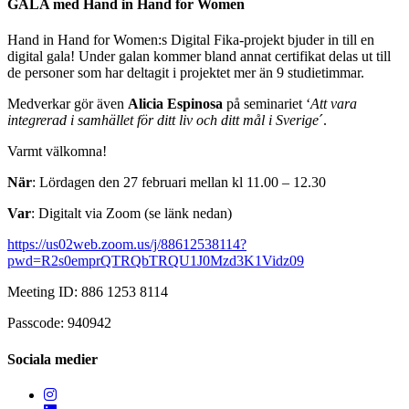
GALA med Hand in Hand for Women
Hand in Hand for Women:s Digital Fika-projekt bjuder in till en
digital gala!
Under galan kommer bland annat certifikat delas ut till
de personer som har deltagit i projektet mer än 9 studietimmar.
Medverkar
gör
även
Alicia Espinosa
på seminariet ‘
Att vara
integrerad i samhället för ditt liv och ditt mål i Sverige
´.
Varmt välkomna!
När
: Lördagen den 27 februari mellan kl 11.00 – 12.30
Var
: Digitalt via Zoom (se länk nedan)
https://us02web.zoom.us/j/88612538114?
pwd=R2s0emprQTRQbTRQU1J0Mzd3K1Vidz09
Meeting ID: 886 1253 8114
Passcode: 940942
Sociala medier