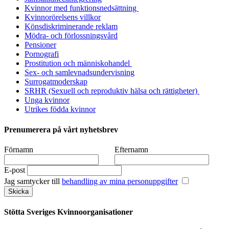
Kvinnor med funktionsnedsättning
Kvinnorörelsens villkor
Könsdiskriminerande reklam
Mödra- och förlossningsvård
Pensioner
Pornografi
Prostitution och människohandel
Sex- och samlevnadsundervisning
Surrogatmoderskap
SRHR (Sexuell och reproduktiv hälsa och rättigheter)
Unga kvinnor
Utrikes födda kvinnor
Prenumerera på vårt nyhetsbrev
Förnamn
Efternamn
E-post
Jag samtycker till
behandling av mina personuppgifter
Stötta Sveriges Kvinnoorganisationer