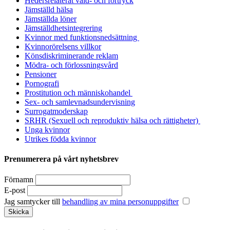
Hedersrelaterat våld- och förtryck
Jämställd hälsa
Jämställda löner
Jämställdhetsintegrering
Kvinnor med funktionsnedsättning
Kvinnorörelsens villkor
Könsdiskriminerande reklam
Mödra- och förlossningsvård
Pensioner
Pornografi
Prostitution och människohandel
Sex- och samlevnadsundervisning
Surrogatmoderskap
SRHR (Sexuell och reproduktiv hälsa och rättigheter)
Unga kvinnor
Utrikes födda kvinnor
Prenumerera på vårt nyhetsbrev
Förnamn
E-post
Jag samtycker till
behandling av mina personuppgifter