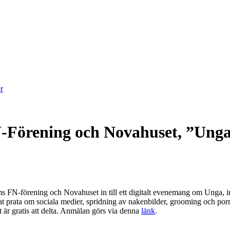
N-Förening och Novahuset, ”Unga
s FN-förening och Novahuset in till ett digitalt evenemang om Unga, i
at prata om sociala medier, spridning av nakenbilder, grooming och porn
 är gratis att delta. Anmälan görs via denna
länk
.