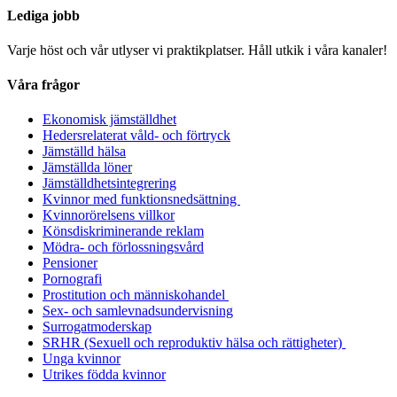
Lediga jobb
Varje höst och vår utlyser vi praktikplatser. Håll utkik i våra kanaler!
Våra frågor
Ekonomisk jämställdhet
Hedersrelaterat våld- och förtryck
Jämställd hälsa
Jämställda löner
Jämställdhetsintegrering
Kvinnor med funktionsnedsättning
Kvinnorörelsens villkor
Könsdiskriminerande reklam
Mödra- och förlossningsvård
Pensioner
Pornografi
Prostitution och människohandel
Sex- och samlevnadsundervisning
Surrogatmoderskap
SRHR (Sexuell och reproduktiv hälsa och rättigheter)
Unga kvinnor
Utrikes födda kvinnor