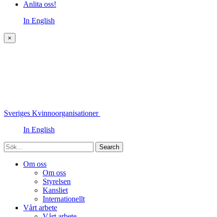
Anlita oss!
In English
×
Sveriges Kvinnoorganisationer
In English
Sök
Om oss
Om oss
Styrelsen
Kansliet
Internationellt
Vårt arbete
Vårt arbete