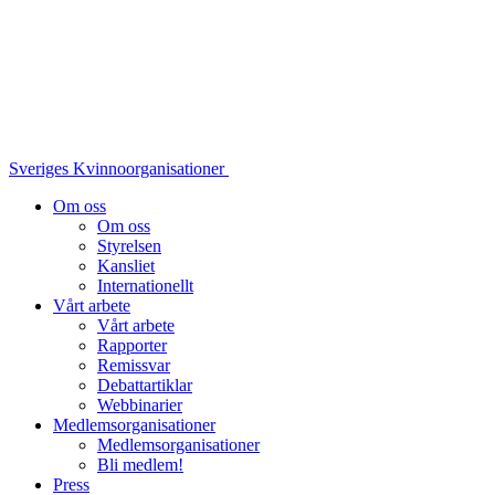
Sveriges Kvinnoorganisationer
Om oss
Om oss
Styrelsen
Kansliet
Internationellt
Vårt arbete
Vårt arbete
Rapporter
Remissvar
Debattartiklar
Webbinarier
Medlemsorganisationer
Medlemsorganisationer
Bli medlem!
Press