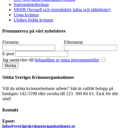
Surrogatmoderskap
SRHR (Sexuell och reproduktiv hälsa och rättigheter)
Unga kvinnor
Utrikes födda kvinnor
Prenumerera på vårt nyhetsbrev
Förnamn
Efternamn
E-post
Jag samtycker till
behandling av mina personuppgifter
Stötta Sveriges Kvinnoorganisationer
Vill du stötta kvinnorörelsens arbete? Sätt in valfritt belopp på
bankgiro 142-5198 eller swisha till 123 300 84 63. Tack för ditt
stöd!
Kontakt
Epost:
info@sverigeskvinnoorganisationer.se