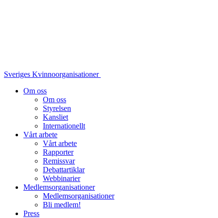
Sveriges Kvinnoorganisationer
Om oss
Om oss
Styrelsen
Kansliet
Internationellt
Vårt arbete
Vårt arbete
Rapporter
Remissvar
Debattartiklar
Webbinarier
Medlemsorganisationer
Medlemsorganisationer
Bli medlem!
Press