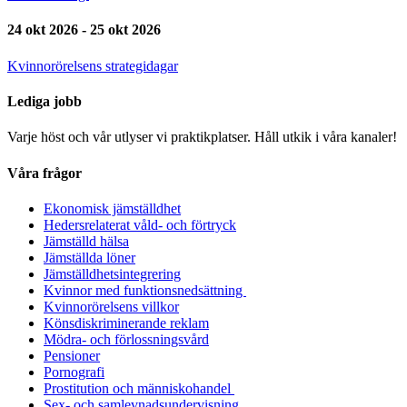
24 okt 2026 - 25 okt 2026
Kvinnorörelsens strategidagar
Lediga jobb
Varje höst och vår utlyser vi praktikplatser. Håll utkik i våra kanaler!
Våra frågor
Ekonomisk jämställdhet
Hedersrelaterat våld- och förtryck
Jämställd hälsa
Jämställda löner
Jämställdhetsintegrering
Kvinnor med funktionsnedsättning
Kvinnorörelsens villkor
Könsdiskriminerande reklam
Mödra- och förlossningsvård
Pensioner
Pornografi
Prostitution och människohandel
Sex- och samlevnadsundervisning