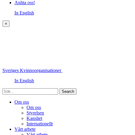
Anlita oss!
In English
×
Sveriges Kvinnoorganisationer
In English
Sök
Om oss
Om oss
Styrelsen
Kansliet
Internationellt
Vårt arbete
Vårt arbete