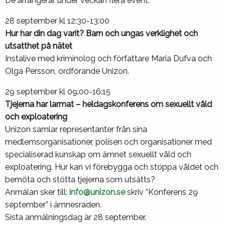
De arrangerar under veckan flera event:
28 september kl 12:30-13:00
Hur har din dag varit? Barn och ungas verklighet och
utsatthet på nätet
Instalive med kriminolog och författare Maria Dufva och
Olga Persson, ordförande Unizon.
29 september kl 09:00-16:15
Tjejerna har larmat – heldagskonferens om sexuellt våld
och exploatering
Unizon samlar representanter från sina
medlemsorganisationer, polisen och organisationer med
specialiserad kunskap om ämnet sexuellt våld och
exploatering. Hur kan vi förebygga och stoppa våldet och
bemöta och stötta tjejerna som utsätts?
Anmälan sker till:
info@unizon.se
skriv ”Konferens 29
september” i ämnesraden.
Sista anmälningsdag är 28 september.