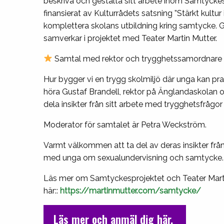
beskriva och gestalta sitt arbete inom Samtyckes
finansierat av Kulturrådets satsning ”Stärkt kultu
komplettera skolans utbildning kring samtycke.
samverkar i projektet med Teater Martin Mutter.
Samtal med rektor och trygghetssamordnare 
Hur bygger vi en trygg skolmiljö där unga kan p
höra Gustaf Brandell, rektor på Änglandaskolan
dela insikter från sitt arbete med trygghetsfrågor
Moderator för samtalet är Petra Weckström.
Varmt välkommen att ta del av deras insikter från
med unga om sexualundervisning och samtycke.
Läs mer om Samtyckesprojektet och Teater Mart
här::
https://martinmutter.com/samtycke/
Läs mer och anmäl dig här.