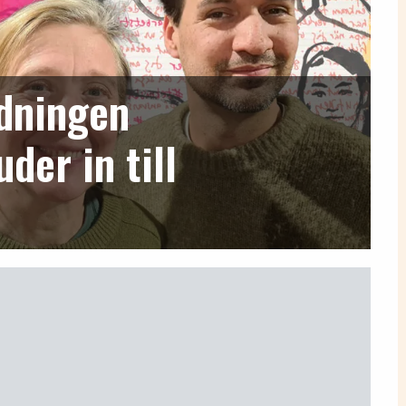
dningen
er in till