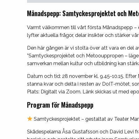
Månadspepp: Samtyckesprojektet och Meto
Varmt välkommen till vårt första Månadspepp – e
lyfter aktuella frågor, delar insikter och stärker 
Den här gången är vi stolta över att vara en de
”Samtyckesprojektet och Metoouppropen – läget inf
samverkan mellan kultur och utbildning kan stärk
Datum och tid: 28 november kl. 9.45-10.15. Efte
stanna kvar och delta i resten av DoIT-mötet, som 
Plats: Digitalt via Zoom. Länk skickas ut med epo
Program för Månadspepp
Samtyckesprojektet – gestaltat av Teater Mar
Skådespelarna Åsa Gustafsson och David Levi fr