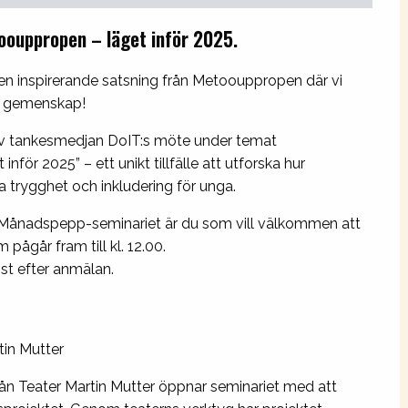
ouppropen – läget inför 2025.
n inspirerande satsning från Metoouppropen där vi
vår gemenskap!
l av tankesmedjan DoIT:s möte under temat
ör 2025” – ett unikt tillfälle att utforska hur
a trygghet och inkludering för unga.
r Månadspepp-seminariet är du som vill välkommen att
pågår fram till kl. 12.00.
st efter anmälan.
tin Mutter
ån Teater Martin Mutter öppnar seminariet med att