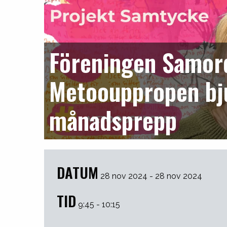
Föreningen Samor
Metoouppropen bjud
månadsprepp
DATUM
28 nov 2024 - 28 nov 2024
TID
9:45 - 10:15