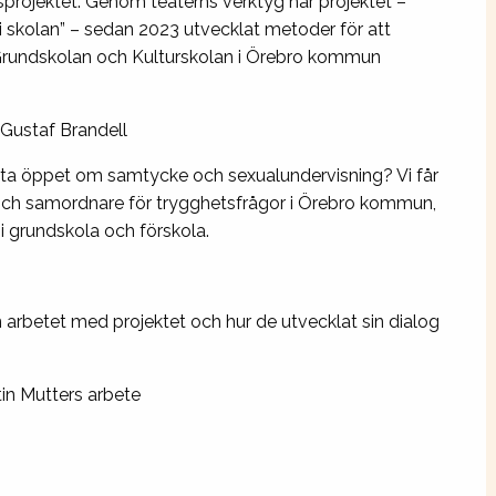
projektet. Genom teaterns verktyg har projektet –
r i skolan” – sedan 2023 utvecklat metoder för att
 Grundskolan och Kulturskolan i Örebro kommun
Gustaf Brandell
rata öppet om samtycke och sexualundervisning? Vi får
 och samordnare för trygghetsfrågor i Örebro kommun,
 i grundskola och förskola.
 arbetet med projektet och hur de utvecklat sin dialog
in Mutters arbete