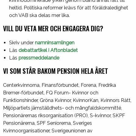
kvinnodominerade yrken genom bland annat rätt till
heltid. Politiska reformer krävs för att föräldraledighet
och VAB ska delas mer lika.
VILL DU VETA MER OCH ENGAGERA DIG?
Skriv under
namninsamlingen
Läs
debattartikel i Aftonbladet
Läs
pressmeddelande
VI SOM STÅR BAKOM PENSION HELA ÅRET
Centerkvinnorna, Finansförbundet, Forena, Fredrika
Bremer-förbundet, FQ Forum- Kvinnor och
Funktionshinder, Gröna Kvinnor, KvinnorKan, Kvinnors Rätt,
Miljöpartiets jämställdhets- och mångfaldskommitté,
Pensionärernas riksorganisation (PRO), S-kvinnor, SKPF
Pensionärerna, SPF Seniorerna, Sveriges
Kvinnoorganisationer, Sverigeunionen av