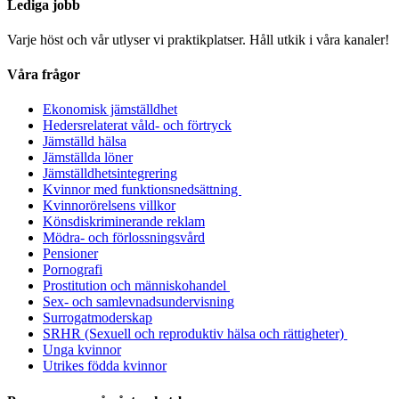
Lediga jobb
Varje höst och vår utlyser vi praktikplatser. Håll utkik i våra kanaler!
Våra frågor
Ekonomisk jämställdhet
Hedersrelaterat våld- och förtryck
Jämställd hälsa
Jämställda löner
Jämställdhetsintegrering
Kvinnor med funktionsnedsättning
Kvinnorörelsens villkor
Könsdiskriminerande reklam
Mödra- och förlossningsvård
Pensioner
Pornografi
Prostitution och människohandel
Sex- och samlevnadsundervisning
Surrogatmoderskap
SRHR (Sexuell och reproduktiv hälsa och rättigheter)
Unga kvinnor
Utrikes födda kvinnor