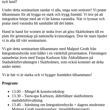
nytt land?
Under detta seminarium samlar vi alla, unga som seniorer! Vi pratar
tillsammans för att bygga en stark och trygg framtid. Vi tror på att
integration börjar med att vi lär känna varandra. När vi lyssnar och
pratar med varandra bli samhället till det bättre.
Hand in hand for women är stolta över att göra Skärholmen till en
plats för gemenskap på nationella kvinnodagen. Den 6e mars bjuder
vi in alla till vårt seminarium.
Vi gör detta seminarium tillsammans med Malpuri Groth från
Integrationsbyrån som håller i en värdefull presentation. Föreningen
samarbetar även med Yaopa Karlsson från Äldrafältaren på
Stadsdelsförvaltningen i Skärholmen, som också kommer att delta
under mötet.
Vi är här vi är starka och vi bygger framtiden tillsammans!
Program:
13.00 – Mingel & konstworkshop
13.30 – Yaowapa Karlsson, äldrefältare skärholmens
stadsdelsförvaltning
13.40 – Inledning om Integrationsbyrån + dagens moderator
Malpuri Groth (medgrundare, jämställdhetsexpert)