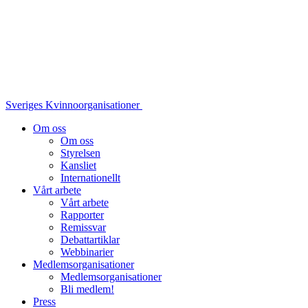
Sveriges Kvinnoorganisationer
Om oss
Om oss
Styrelsen
Kansliet
Internationellt
Vårt arbete
Vårt arbete
Rapporter
Remissvar
Debattartiklar
Webbinarier
Medlemsorganisationer
Medlemsorganisationer
Bli medlem!
Press