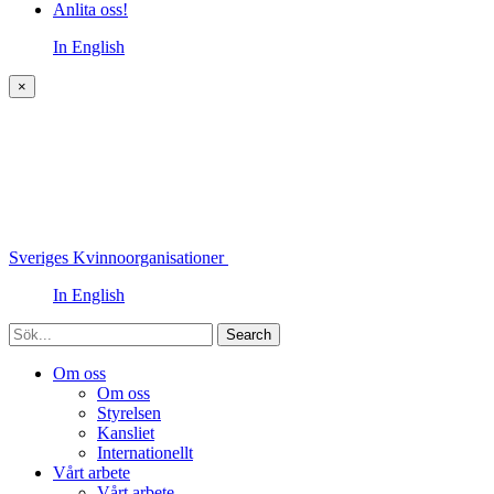
Anlita oss!
In English
×
Sveriges Kvinnoorganisationer
In English
Sök
Om oss
Om oss
Styrelsen
Kansliet
Internationellt
Vårt arbete
Vårt arbete