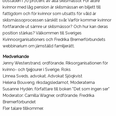
bostaden i 70 procent av alla skilsmässor. För äldre
kvinnor med låg pension är skilsmässan en biljett till
fattigdom och för kvinnor som utsatts för våld är
skilsmässoprocessen särskilt svår. Varför kommer kvinnor
fortfarande ut sämre ur skilsmässor? Och hur kan deras
position stärkas? Välkommen till Sveriges
Kvinnoorganisationers och Fredrika Bremerförbundets
webbinarium om jämställd familjerätt.
Medverkande
Jenny Westerstrand, ordförande, Riksorganisationen för
kvinno- och tjejjourer i Sverige, Roks
Linnea Sveds, advokat, Advokat Sjöqkvist
Helena Bouveng, riksdagsledamot, Moderaterna
Susanne Hydén, författare till boken ”Det som ingen ser”
Moderator: Camilla Wagner, ordförande, Fredrika
Bremerförbundet
Fler talare tillkommer.