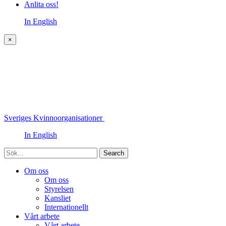
Anlita oss!
In English
×
Sveriges Kvinnoorganisationer
In English
Sök
Om oss
Om oss
Styrelsen
Kansliet
Internationellt
Vårt arbete
Vårt arbete