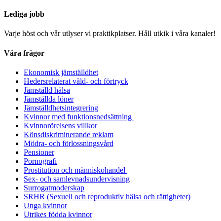
Lediga jobb
Varje höst och vår utlyser vi praktikplatser. Håll utkik i våra kanaler!
Våra frågor
Ekonomisk jämställdhet
Hedersrelaterat våld- och förtryck
Jämställd hälsa
Jämställda löner
Jämställdhetsintegrering
Kvinnor med funktionsnedsättning
Kvinnorörelsens villkor
Könsdiskriminerande reklam
Mödra- och förlossningsvård
Pensioner
Pornografi
Prostitution och människohandel
Sex- och samlevnadsundervisning
Surrogatmoderskap
SRHR (Sexuell och reproduktiv hälsa och rättigheter)
Unga kvinnor
Utrikes födda kvinnor