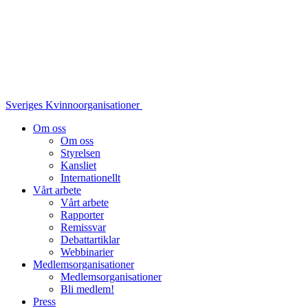
Sveriges Kvinnoorganisationer
Om oss
Om oss
Styrelsen
Kansliet
Internationellt
Vårt arbete
Vårt arbete
Rapporter
Remissvar
Debattartiklar
Webbinarier
Medlemsorganisationer
Medlemsorganisationer
Bli medlem!
Press