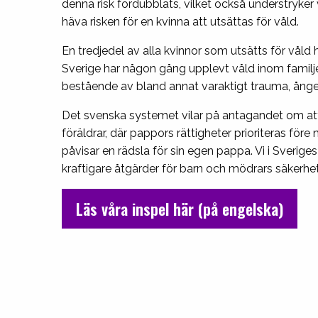
denna risk fördubblats, vilket också understryker
häva risken för en kvinna att utsättas för våld.
En tredjedel av alla kvinnor som utsätts för våld 
Sverige har någon gång upplevt våld inom familjen
bestående av bland annat varaktigt trauma, ånges
Det svenska systemet vilar på antagandet om att
föräldrar, där pappors rättigheter prioriteras för
påvisar en rädsla för sin egen pappa. Vi i Sverige
kraftigare åtgärder för barn och mödrars säkerhet
Läs våra inspel här (på engelska)