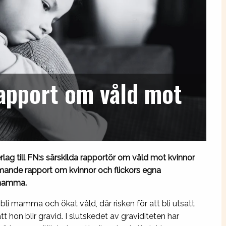
rapport om våld mot
lag till FN:s särskilda rapportör om våld mot kvinnor
mande rapport om kvinnor och flickors egna
m mamma.
t bli mamma och ökat våld, där risken för att bli utsatt
t hon blir gravid. I slutskedet av graviditeten har