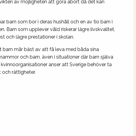
 vikten av möjligheten att göra abort då det kan
har barn som bor i deras hushåll och en av tio barn i
. Barn som upplever våld riskerar lägre livskvalitet,
t och lägre prestationer i skolan.
 barn mår bäst av att få leva med båda sina
e mammor och barn, även i situationer där barn själva
s kvinnoorganisationer anser att Sverige behöver ta
 och rättigheter.