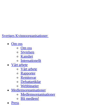
Sveriges Kvinnoorganisationer
Om oss
Om oss
Styrelsen
Kansliet
Internationellt
Vårt arbete
Vårt arbete
Rapporter
Remissvar
Debattartiklar
Webbinarier
Medlemsorganisationer
Medlemsorganisationer
Bli medlem!
Press