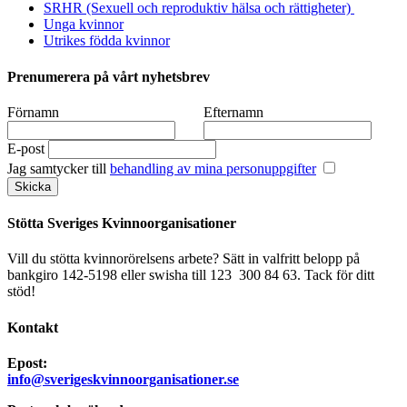
SRHR (Sexuell och reproduktiv hälsa och rättigheter)
Unga kvinnor
Utrikes födda kvinnor
Prenumerera på vårt nyhetsbrev
Förnamn
Efternamn
E-post
Jag samtycker till
behandling av mina personuppgifter
Stötta Sveriges Kvinnoorganisationer
Vill du stötta kvinnorörelsens arbete? Sätt in valfritt belopp på
bankgiro 142-5198 eller swisha till 123 300 84 63. Tack för ditt
stöd!
Kontakt
Epost:
info@sverigeskvinnoorganisationer.se