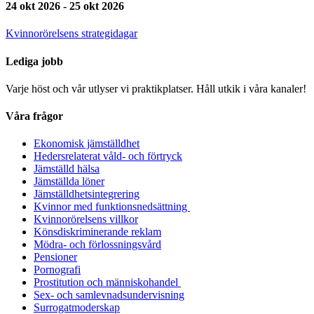
24 okt 2026 - 25 okt 2026
Kvinnorörelsens strategidagar
Lediga jobb
Varje höst och vår utlyser vi praktikplatser. Håll utkik i våra kanaler!
Våra frågor
Ekonomisk jämställdhet
Hedersrelaterat våld- och förtryck
Jämställd hälsa
Jämställda löner
Jämställdhetsintegrering
Kvinnor med funktionsnedsättning
Kvinnorörelsens villkor
Könsdiskriminerande reklam
Mödra- och förlossningsvård
Pensioner
Pornografi
Prostitution och människohandel
Sex- och samlevnadsundervisning
Surrogatmoderskap