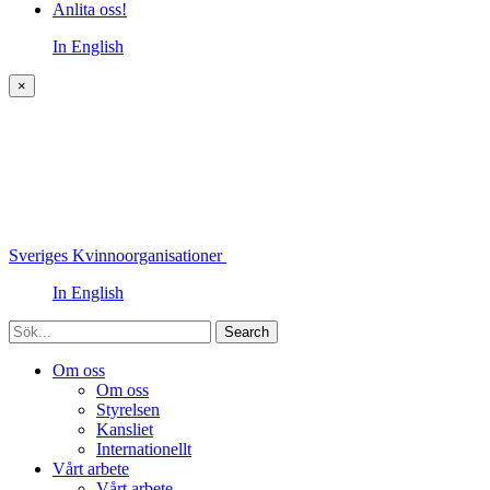
Anlita oss!
In English
×
Sveriges Kvinnoorganisationer
In English
Sök
Om oss
Om oss
Styrelsen
Kansliet
Internationellt
Vårt arbete
Vårt arbete