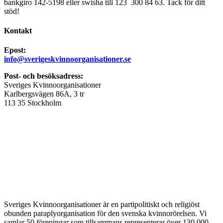
bankgiro 142-5198 eller swisha till 123 300 84 63. Tack för ditt
stöd!
Kontakt
Epost:
info@sverigeskvinnoorganisationer.se
Post- och besöksadress:
Sveriges Kvinnoorganisationer
Karlbergsvägen 86A, 3 tr
113 35 Stockholm
Sveriges Kvinnoorganisationer är en partipolitiskt och religiöst
obunden paraplyorganisation för den svenska kvinnorörelsen. Vi
samlar 50 föreningar som tillsammans representerar över 130 000