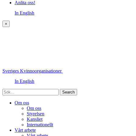
Anlita oss!
In English
×
Sveriges Kvinnoorganisationer
In English
Sök
Om oss
Om oss
Styrelsen
Kansliet
Internationellt
Vårt arbete
Vårt arbete