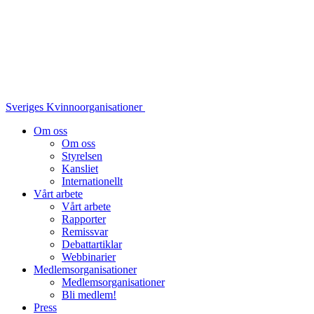
Sveriges Kvinnoorganisationer
Om oss
Om oss
Styrelsen
Kansliet
Internationellt
Vårt arbete
Vårt arbete
Rapporter
Remissvar
Debattartiklar
Webbinarier
Medlemsorganisationer
Medlemsorganisationer
Bli medlem!
Press