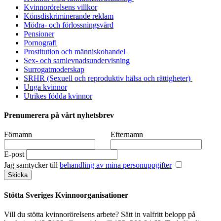
Kvinnorörelsens villkor
Könsdiskriminerande reklam
Mödra- och förlossningsvård
Pensioner
Pornografi
Prostitution och människohandel
Sex- och samlevnadsundervisning
Surrogatmoderskap
SRHR (Sexuell och reproduktiv hälsa och rättigheter)
Unga kvinnor
Utrikes födda kvinnor
Prenumerera på vårt nyhetsbrev
Förnamn
Efternamn
E-post
Jag samtycker till
behandling av mina personuppgifter
Stötta Sveriges Kvinnoorganisationer
Vill du stötta kvinnorörelsens arbete? Sätt in valfritt belopp på