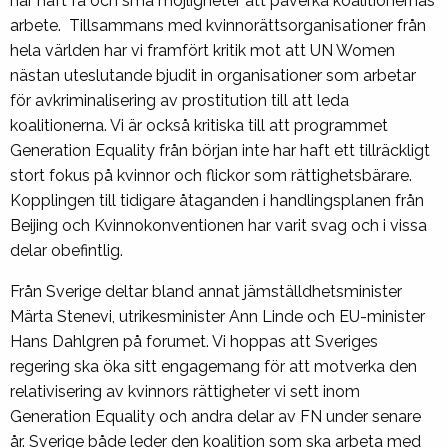
har haft få och små möjligheter att påverka koalitionernas
arbete. Tillsammans med kvinnorättsorganisationer från
hela världen har vi framfört kritik mot att UN Women
nästan uteslutande bjudit in organisationer som arbetar
för avkriminalisering av prostitution till att leda
koalitionerna. Vi är också kritiska till att programmet
Generation Equality från början inte har haft ett tillräckligt
stort fokus på kvinnor och flickor som rättighetsbärare.
Kopplingen till tidigare åtaganden i handlingsplanen från
Beijing och Kvinnokonventionen har varit svag och i vissa
delar obefintlig.
Från Sverige deltar bland annat jämställdhetsminister
Märta Stenevi, utrikesminister Ann Linde och EU-minister
Hans Dahlgren på forumet. Vi hoppas att Sveriges
regering ska öka sitt engagemang för att motverka den
relativisering av kvinnors rättigheter vi sett inom
Generation Equality och andra delar av FN under senare
år. Sverige både leder den koalition som ska arbeta med