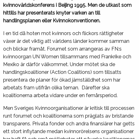
kvinnovärldskonferens i Beijing 1995. Men de utkast som
hittills har presenterats knyter varken an till
handlingsplanen eller Kvinnokonventionen.
I en tid då hoten mot kvinnors och flickors rättigheter
växer är det viktig att världens länder kommer samman
och blickar framåt. Forumet som arrangeras av FN:s
kvinnoorgan UN Women tillsammans med Frankrike och
Mexiko är därför välkommet. Under mötet ska de
handlingskoalitioner (Action Coalitions) som tillsatts
presentera de planer för ökad jämställdhet som har
arbetats fram utifrån olika teman. Därefter ska
koalitionerna arbeta vidare under en femårsperiod.
Men Sveriges Kvinnoorganisationer är kritisk till processen
runt forumet och koalitionerna som präglats av bristande
transparens. Privata fonder och andra finansiärer har getts
ett stort inflytande medan kvinnorörelsens organisationer